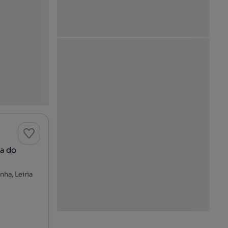
a do
ha, Leiria