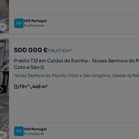
IAD Portugal
Profissional
/
17
500 000 €
1116,07 €/m²
Prédio T12 em Caldas da Rainha - Nossa Senhora do P
Coto e São G
Nossa Senhora do Pópulo, Coto e São Gregório, Caldas da Rain
T9+
448 m²
Tipologia
Preço por metro quadrado
IAD Portugal
Profissional
22