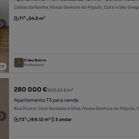
T1
54.5 m²
Tipologia
Preço por metro quadrado
O Seu Bairro
Profissional
/
9
280 000 €
1655,63 €/m²
Apartamento T3 para venda
T3
169.12 m²
3 andar
Tipologia
Preço por metro quadrado
Andar