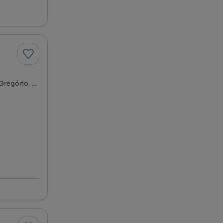
Rua Miguel Bombarda, Nossa Senhora do Pópulo, Coto e São Gregório, Caldas da Rainha, Leiria