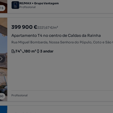
RE/MAX + Grupo Vantagem
Profissional
/
5
399 900 €
2221,67 €/m²
Apartamento T4 no centro de Caldas da Rainha
T4
180 m²
3 andar
Tipologia
Preço por metro quadrado
Andar
Profissional
60