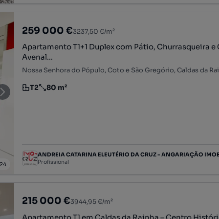
259 000 €
3237,50 €/m²
Apartamento T1+1 Duplex com Pátio, Churrasqueira e
Avenal...
Nossa Senhora do Pópulo, Coto e São Gregório, Caldas da Rain
T2
80 m²
Tipologia
Preço por metro quadrado
Profissional
24
215 000 €
3944,95 €/m²
Apartamento T1 em Caldas da Rainha – Centro Histór