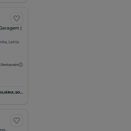
 Garagem |
ha, Leiria
Destacado
ANDREIA CATARINA ELEUTÉRIO DA CRUZ - ANGARIAÇÃO IMOBILIÁRIA, SOCIEDADE UNIPESSOAL LIMITADA
ico