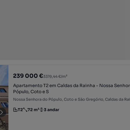
239 000 €
3319,44 €/m²
Apartamento T2 em Caldas da Rainha - Nossa Senhor
Pópulo, Coto e S
Nossa Senhora do Pópulo, Coto e São Gregório, Caldas da Rain
T2
72 m²
3 andar
Tipologia
Preço por metro quadrado
Andar