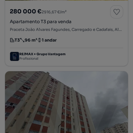
280 000 €
2916,67 €/m²
Apartamento T3 para venda
Praceta João Alvares Fagundes, Carregado e Cadafais, Alenquer, Lisboa
T3
96 m²
1 andar
Tipologia
Preço por metro quadrado
Andar
RE/MAX + Grupo Vantagem
Profissional