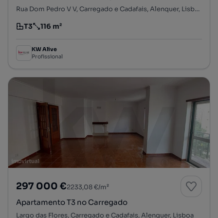
Rua Dom Pedro V V, Carregado e Cadafais, Alenquer, Lisboa
T3
116 m²
Tipologia
Preço por metro quadrado
KW Alive
Profissional
297 000 €
2233,08 €/m²
Apartamento T3 no Carregado
Largo das Flores, Carregado e Cadafais, Alenquer, Lisboa