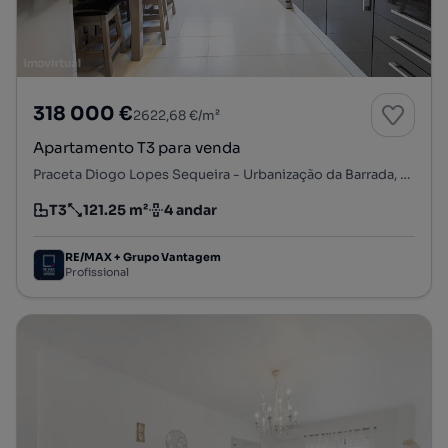
318 000 €
2622,68 €/m²
Apartamento T3 para venda
Praceta Diogo Lopes Sequeira - Urbanização da Barrada, Carregado e Cadafais, Alenquer, Lisboa
T3
121.25 m²
4 andar
Tipologia
Preço por metro quadrado
Andar
RE/MAX + Grupo Vantagem
Profissional