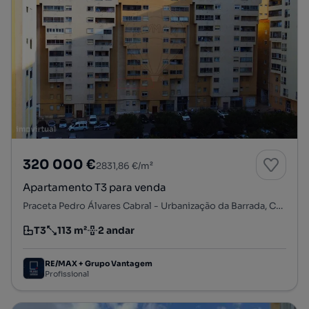
320 000 €
2831,86 €/m²
Apartamento T3 para venda
Praceta Pedro Álvares Cabral - Urbanização da Barrada, Carregado e Cadafais, Alenquer, Lisboa
T3
113 m²
2 andar
Tipologia
Preço por metro quadrado
Andar
RE/MAX + Grupo Vantagem
Profissional