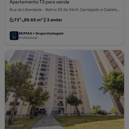
Apartamento T3 para venda
Rua da Liberdade - Bairro 25 de Abril, Carregado e Cadafais, Alenquer, Lisboa
T3
89.65 m²
3 andar
Tipologia
Preço por metro quadrado
Andar
RE/MAX + Grupo Vantagem
Profissional