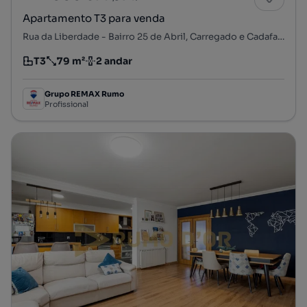
Apartamento T3 para venda
Rua da Liberdade - Bairro 25 de Abril, Carregado e Cadafais, Alenquer, Lisboa
T3
79 m²
2 andar
Tipologia
Preço por metro quadrado
Andar
Grupo REMAX Rumo
Profissional