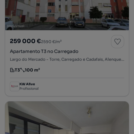
259 000 €
2590 €/m²
Apartamento T3 no Carregado
Largo do Mercado - Torre, Carregado e Cadafais, Alenquer, Lisboa
T3
100 m²
Tipologia
Preço por metro quadrado
KW Alive
Profissional