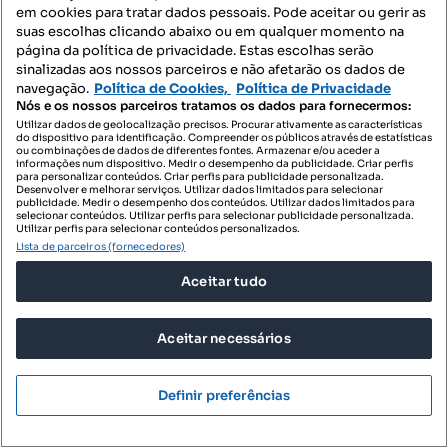
em cookies para tratar dados pessoais. Pode aceitar ou gerir as
Apartamento familiar no Carregado
suas escolhas clicando abaixo ou em qualquer momento na
Carregado e Cadafais, Alenquer, Lisboa
página da política de privacidade. Estas escolhas serão
sinalizadas aos nossos parceiros e não afetarão os dados de
T3
132 m²
6 andar
Tipologia
Preço por metro quadrado
Andar
navegação.
Política de Cookies,
Política de Privacidade
Nós e os nossos parceiros tratamos os dados para fornecermos:
Utilizar dados de geolocalização precisos. Procurar ativamente as características
DOMUS RS HG PORTUGAL - MEDIAÇÃO IMOBILIÁRIA, UNIPESSOAL LDA
do dispositivo para identificação. Compreender os públicos através de estatísticas
Profissional
ou combinações de dados de diferentes fontes. Armazenar e/ou aceder a
informações num dispositivo. Medir o desempenho da publicidade. Criar perfis
para personalizar conteúdos. Criar perfis para publicidade personalizada.
Desenvolver e melhorar serviços. Utilizar dados limitados para selecionar
publicidade. Medir o desempenho dos conteúdos. Utilizar dados limitados para
selecionar conteúdos. Utilizar perfis para selecionar publicidade personalizada.
Utilizar perfis para selecionar conteúdos personalizados.
Lista de parceiros (fornecedores)
Aceitar tudo
Aceitar necessários
Definir preferências