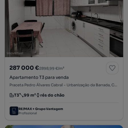
287 000 €
2898,99 €/m²
Apartamento T3 para venda
Praceta Pedro Álvares Cabral - Urbanização da Barrada, Carregado e Cadafais, Alenquer, Lisboa
T3
99 m²
rés do chão
Tipologia
Preço por metro quadrado
Andar
RE/MAX + Grupo Vantagem
Profissional