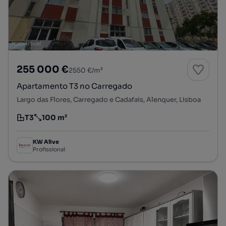
255 000 €
2550 €/m²
Apartamento T3 no Carregado
Largo das Flores, Carregado e Cadafais, Alenquer, Lisboa
T3
100 m²
Tipologia
Preço por metro quadrado
KW Alive
Profissional