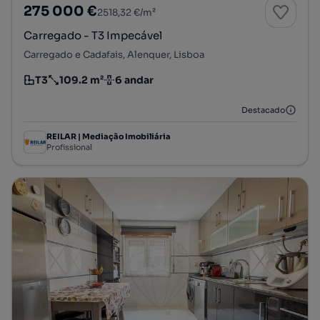
275 000 €
2518,32 €/m²
Carregado - T3 Impecável
Carregado e Cadafais, Alenquer, Lisboa
T3
109.2 m²
6 andar
Tipologia
Preço por metro quadrado
Andar
Destacado
REILAR | Mediação Imobiliária
Profissional