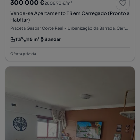
300 000 €
2608,70 €/m²
Vende-se Apartamento T3 em Carregado (Pronto a
Habitar)
Praceta Gaspar Corte Real - Urbanização da Barrada, Carregado e Cadafais, Alenquer, Lisboa
T3
115 m²
3 andar
Tipologia
Preço por metro quadrado
Andar
Oferta privada