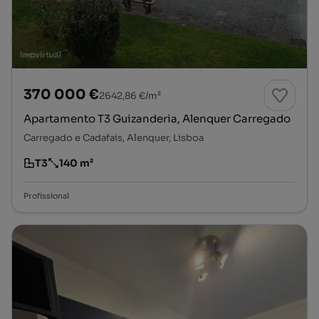
370 000 €
2642,86 €/m²
Apartamento T3 Guizanderia, Alenquer Carregado
Carregado e Cadafais, Alenquer, Lisboa
T3
140 m²
Tipologia
Preço por metro quadrado
Profissional