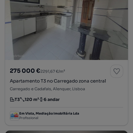
275 000 €
2291,67 €/m²
Apartamento T3 no Carregado zona central
Carregado e Cadafais, Alenquer, Lisboa
T3
120 m²
6 andar
Tipologia
Preço por metro quadrado
Andar
Em Vista, Mediação Imobiliária Lda
Profissional