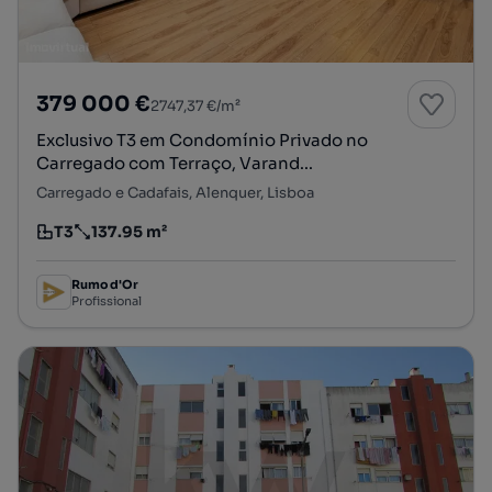
379 000 €
2747,37 €/m²
Exclusivo T3 em Condomínio Privado no
Carregado com Terraço, Varand...
Carregado e Cadafais, Alenquer, Lisboa
T3
137.95 m²
Tipologia
Preço por metro quadrado
Rumo d'Or
Profissional