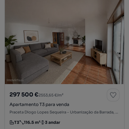
297 500 €
2553,65 €/m²
Apartamento T3 para venda
Praceta Diogo Lopes Sequeira - Urbanização da Barrada, Carregado e Cadafais, Alenquer, Lisboa
T3
116.5 m²
3 andar
Tipologia
Preço por metro quadrado
Andar