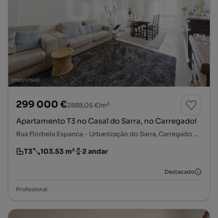
299 000 €
2888,05 €/m²
Apartamento T3 no Casal do Sarra, no Carregado!
Rua Florbela Espanca - Urbanização do Sarra, Carregado e Cadafais, Alenquer, Lisboa
T3
103.53 m²
2 andar
Tipologia
Preço por metro quadrado
Andar
Destacado
Profissional