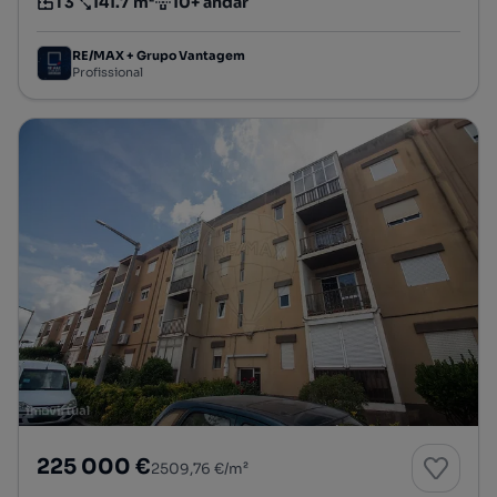
T3
141.7 m²
10+ andar
Tipologia
Preço por metro quadrado
Andar
RE/MAX + Grupo Vantagem
Profissional
225 000 €
2509,76 €/m²