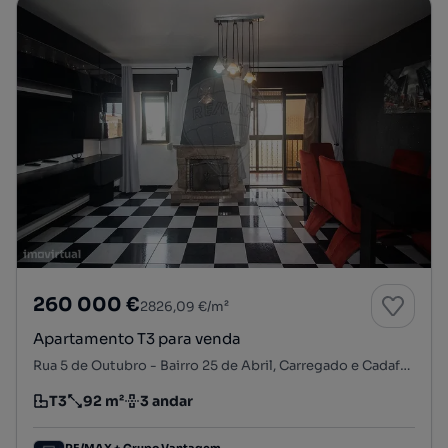
260 000 €
2826,09 €/m²
Apartamento T3 para venda
Rua 5 de Outubro - Bairro 25 de Abril, Carregado e Cadafais, Alenquer, Lisboa
T3
92 m²
3 andar
Tipologia
Preço por metro quadrado
Andar