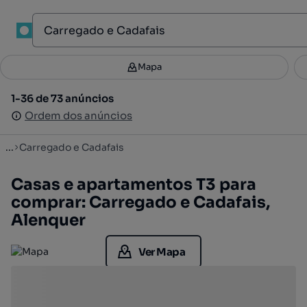
1
Mapa
Mapa
Filtros
Guardar pesquisa
2
1-36 de 73 anúncios
1-36 de 73 anúncios
Ordenar
Ordem dos anúncios
Ordem dos anúncios
...
Carregado e Cadafais
Casas e apartamentos T3 para
comprar: Carregado e Cadafais,
Alenquer
Ver Mapa