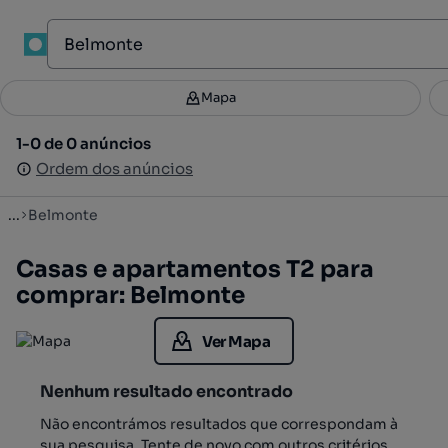
1
Mapa
Mapa
Filtros
Guardar pesquisa
2
1-0 de 0 anúncios
1-0 de 0 anúncios
Ordenar
Ordem dos anúncios
Ordem dos anúncios
...
Belmonte
Casas e apartamentos T2 para
comprar: Belmonte
Ver Mapa
Nenhum resultado encontrado
Não encontrámos resultados que correspondam à
sua pesquisa. Tente de novo com outros critérios