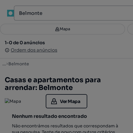
1
Mapa
Mapa
Filtros
Guardar pesquisa
2
1-0 de 0 anúncios
1-0 de 0 anúncios
Ordenar
Ordem dos anúncios
Ordem dos anúncios
...
Belmonte
Casas e apartamentos para
arrendar: Belmonte
Ver Mapa
Nenhum resultado encontrado
Não encontrámos resultados que correspondam à
sua pesquisa. Tente de novo com outros critérios