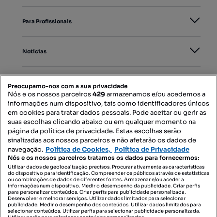
Para Profissionais
Notícias
PORTAIS
Preocupamo-nos com a sua privacidade
Nós e os nossos parceiros
429
armazenamos e/ou acedemos a
informações num dispositivo, tais como identificadores únicos
Mapa do Site
em cookies para tratar dados pessoais. Pode aceitar ou gerir as
suas escolhas clicando abaixo ou em qualquer momento na
página da política de privacidade. Estas escolhas serão
sinalizadas aos nossos parceiros e não afetarão os dados de
Contacte-nos
navegação.
Política de Cookies,
Política de Privacidade
Nós e os nossos parceiros tratamos os dados para fornecermos:
Utilizar dados de geolocalização precisos. Procurar ativamente as características
do dispositivo para identificação. Compreender os públicos através de estatísticas
SIGA-NOS:
ou combinações de dados de diferentes fontes. Armazenar e/ou aceder a
informações num dispositivo. Medir o desempenho da publicidade. Criar perfis
para personalizar conteúdos. Criar perfis para publicidade personalizada.
Desenvolver e melhorar serviços. Utilizar dados limitados para selecionar
publicidade. Medir o desempenho dos conteúdos. Utilizar dados limitados para
selecionar conteúdos. Utilizar perfis para selecionar publicidade personalizada.
DESCARREGAR NA: