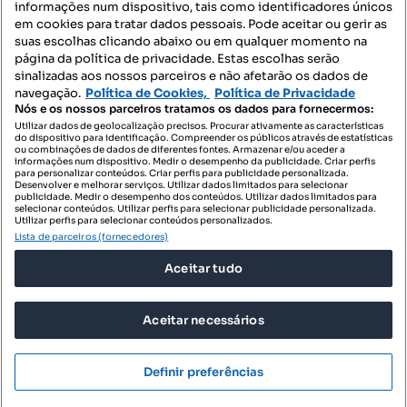
informações num dispositivo, tais como identificadores únicos
Mapa do Site
em cookies para tratar dados pessoais. Pode aceitar ou gerir as
suas escolhas clicando abaixo ou em qualquer momento na
página da política de privacidade. Estas escolhas serão
sinalizadas aos nossos parceiros e não afetarão os dados de
Contacte-nos
navegação.
Política de Cookies,
Política de Privacidade
Nós e os nossos parceiros tratamos os dados para fornecermos:
Utilizar dados de geolocalização precisos. Procurar ativamente as características
do dispositivo para identificação. Compreender os públicos através de estatísticas
SIGA-NOS:
ou combinações de dados de diferentes fontes. Armazenar e/ou aceder a
informações num dispositivo. Medir o desempenho da publicidade. Criar perfis
para personalizar conteúdos. Criar perfis para publicidade personalizada.
Desenvolver e melhorar serviços. Utilizar dados limitados para selecionar
publicidade. Medir o desempenho dos conteúdos. Utilizar dados limitados para
selecionar conteúdos. Utilizar perfis para selecionar publicidade personalizada.
DESCARREGAR NA:
Utilizar perfis para selecionar conteúdos personalizados.
Lista de parceiros (fornecedores)
Aceitar tudo
Aceitar necessários
© 2026 Imovirtual.com, OLX Portugal, S.A.
TERMOS DE UTILIZAÇÃO
Definir preferências
POLÍTICA DE PRIVACIDADE
CONFIGURAÇÕES DE PRIVACIDADE