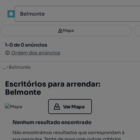
1
Mapa
Mapa
Filtros
Guardar pesquisa
4
1-0 de 0 anúncios
1-0 de 0 anúncios
Ordenar
Ordem dos anúncios
Ordem dos anúncios
...
Belmonte
Escritórios para arrendar:
Belmonte
Ver Mapa
Nenhum resultado encontrado
Não encontrámos resultados que correspondam à
sua pesquisa. Tente de novo com outros critérios