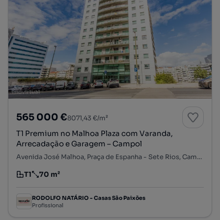
565 000 €
8071,43 €/m²
T1 Premium no Malhoa Plaza com Varanda,
Arrecadação e Garagem – Campol
Avenida José Malhoa, Praça de Espanha - Sete Rios, Campolide, Lisboa, Lisboa
T1
70 m²
Tipologia
Preço por metro quadrado
RODOLFO NATÁRIO - Casas São Paixões
Profissional