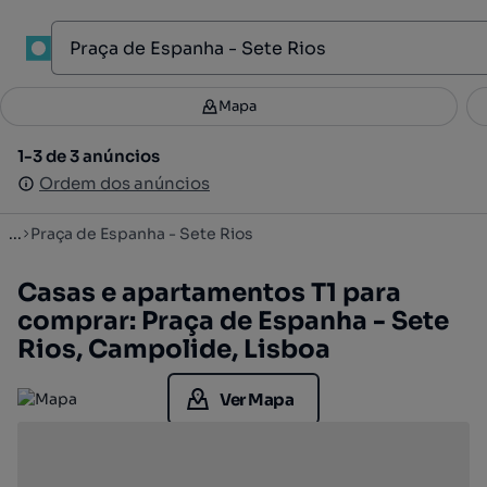
1
Mapa
Mapa
Filtros
Guardar pesquisa
2
1-3 de 3 anúncios
1-3 de 3 anúncios
Ordenar
Ordem dos anúncios
Ordem dos anúncios
...
Praça de Espanha - Sete Rios
Casas e apartamentos T1 para
comprar: Praça de Espanha - Sete
Rios, Campolide, Lisboa
Ver Mapa