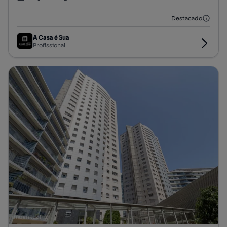
Tipologia
Preço por metro quadrado
Andar
Destacado
A Casa é Sua
Profissional