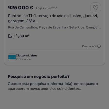
925 000 €
10 393,26 €/m²
Penthouse T1+1, terraço de uso exclusivo, , jacuzzi,
garagem, 26ª a...
Rua de Campolide, Praça de Espanha - Sete Rios, Campolide, Lisboa, Lisboa
T1
89 m²
Tipologia
Preço por metro quadrado
Destacado
Cluttons Lisboa
Profissional
Pesquisa um negócio perfeito?
Guarde esta pesquisa e informá-lo(a)-emos quando
aparecerem novos anúncios coincidentes.