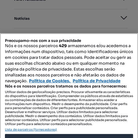
Notícias
PORTAIS
Preocupamo-nos com a sua privacidade
Nós e os nossos parceiros
429
armazenamos e/ou acedemos a
informações num dispositivo, tais como identificadores únicos
Mapa do Site
em cookies para tratar dados pessoais. Pode aceitar ou gerir as
suas escolhas clicando abaixo ou em qualquer momento na
página da política de privacidade. Estas escolhas serão
sinalizadas aos nossos parceiros e não afetarão os dados de
Contacte-nos
navegação.
Política de Cookies,
Política de Privacidade
Nós e os nossos parceiros tratamos os dados para fornecermos:
Utilizar dados de geolocalização precisos. Procurar ativamente as características
do dispositivo para identificação. Compreender os públicos através de estatísticas
SIGA-NOS:
ou combinações de dados de diferentes fontes. Armazenar e/ou aceder a
informações num dispositivo. Medir o desempenho da publicidade. Criar perfis
para personalizar conteúdos. Criar perfis para publicidade personalizada.
Desenvolver e melhorar serviços. Utilizar dados limitados para selecionar
publicidade. Medir o desempenho dos conteúdos. Utilizar dados limitados para
selecionar conteúdos. Utilizar perfis para selecionar publicidade personalizada.
DESCARREGAR NA:
Utilizar perfis para selecionar conteúdos personalizados.
Lista de parceiros (fornecedores)