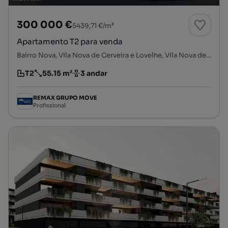
300 000 €
5439,71 €/m²
Apartamento T2 para venda
Bairro Nova, Vila Nova de Cerveira e Lovelhe, Vila Nova de Cerveira, Viana do Castelo
T2
55.15 m²
3 andar
Tipologia
Preço por metro quadrado
Andar
REMAX GRUPO MOVE
Profissional