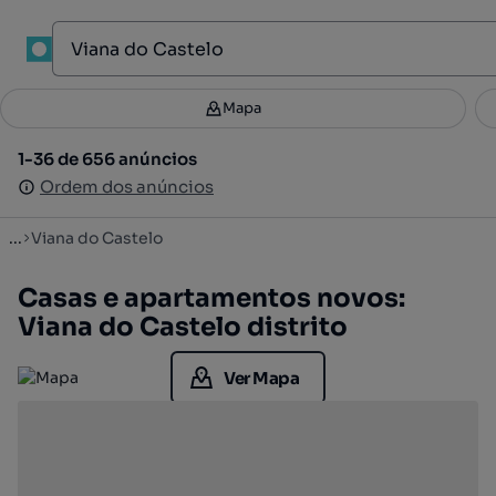
Mapa
Mapa
Filtros
Guardar pesquisa
2
1-36 de 656 anúncios
1-36 de 656 anúncios
Ordenar
Ordem dos anúncios
Ordem dos anúncios
...
Viana do Castelo
Casas e apartamentos novos:
Viana do Castelo distrito
Ver Mapa