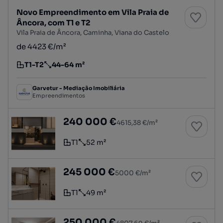
Novo Empreendimento em Vila Praia de
Âncora, com T1 e T2
Vila Praia de Âncora, Caminha, Viana do Castelo
de 4423 €/m²
T1-T2
44-64 m²
Tipologia
Preço por metro quadrado
Garvetur - Mediação Imobiliária
Empreendimentos
T1 em Vila Praia de Âncora, junto ao Atlântico
240 000 €
4615,38 €/m²
T1
52 m²
Tipologia
Preço por metro quadrado
T1 em Vila Praia de Âncora, junto ao Atlântico
245 000 €
5000 €/m²
T1
49 m²
Tipologia
Preço por metro quadrado
T1 em Vila Praia de Âncora, junto ao Atlântico
250 000 €