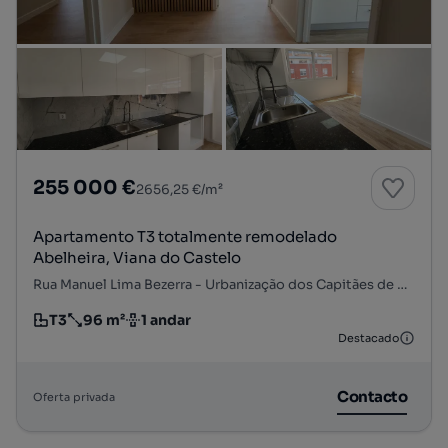
255 000 €
2656,25 €/m²
Apartamento T3 totalmente remodelado
Abelheira, Viana do Castelo
Rua Manuel Lima Bezerra - Urbanização dos Capitães de Abril, Santa Maria Maior e Monserrate e Meadela, Viana do Castelo, Viana do Castelo
T3
96 m²
1 andar
Tipologia
Preço por metro quadrado
Andar
Destacado
Contacto
Oferta privada