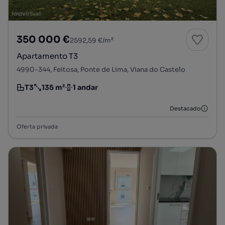
350 000 €
2592,59 €/m²
Apartamento T3
4990-344, Feitosa, Ponte de Lima, Viana do Castelo
T3
135 m²
1 andar
Tipologia
Preço por metro quadrado
Andar
Destacado
Oferta privada