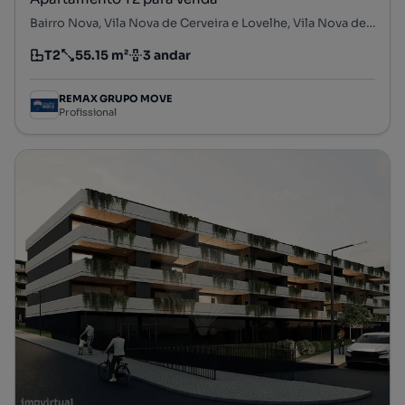
Bairro Nova, Vila Nova de Cerveira e Lovelhe, Vila Nova de Cerveira, Viana do Castelo
T2
55.15 m²
3 andar
Tipologia
Preço por metro quadrado
Andar
REMAX GRUPO MOVE
Profissional