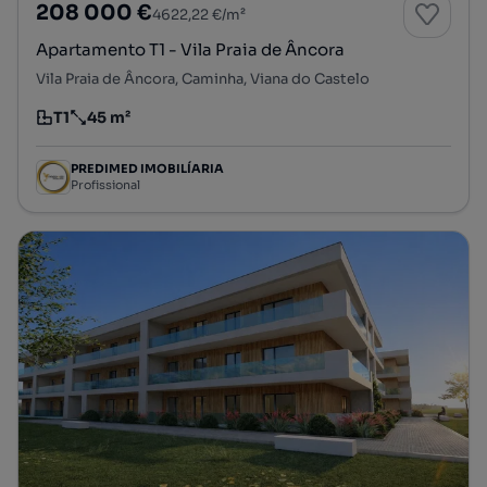
208 000 €
4622,22 €/m²
Apartamento T1 - Vila Praia de Âncora
Vila Praia de Âncora, Caminha, Viana do Castelo
T1
45 m²
Tipologia
Preço por metro quadrado
PREDIMED IMOBILÍARIA
Profissional