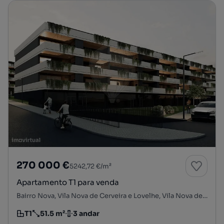
270 000 €
5242,72 €/m²
Apartamento T1 para venda
Bairro Nova, Vila Nova de Cerveira e Lovelhe, Vila Nova de Cerveira, Viana do Castelo
T1
51.5 m²
3 andar
Tipologia
Preço por metro quadrado
Andar