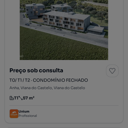
Preço sob consulta
T0/ T1 / T2 · CONDOMÍNIO FECHADO
Anha, Viana do Castelo, Viana do Castelo
T1
57 m²
Tipologia
Preço por metro quadrado
Unium
Profissional