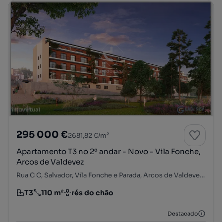
295 000 €
2681,82 €/m²
Apartamento T3 no 2º andar - Novo - Vila Fonche,
Arcos de Valdevez
Rua C C, Salvador, Vila Fonche e Parada, Arcos de Valdevez, Viana do Castelo
T3
110 m²
rés do chão
Tipologia
Preço por metro quadrado
Andar
Destacado