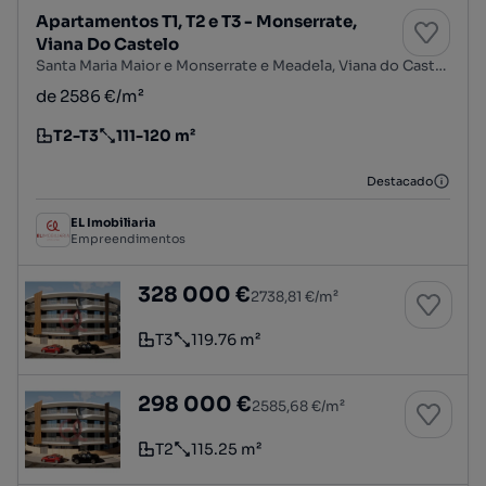
Apartamentos T1, T2 e T3 - Monserrate,
Viana Do Castelo
Santa Maria Maior e Monserrate e Meadela, Viana do Castelo, Viana do Castelo
de 2586 €/m²
T2-T3
111-120 m²
Tipologia
Preço por metro quadrado
Destacado
EL Imobiliaria
Empreendimentos
Apartamento T3 - Areosa, Viana do Castelo
328 000 €
2738,81 €/m²
T3
119.76 m²
Tipologia
Preço por metro quadrado
Apartamento T2 - Areosa, Viana do Castelo
298 000 €
2585,68 €/m²
T2
115.25 m²
Tipologia
Preço por metro quadrado