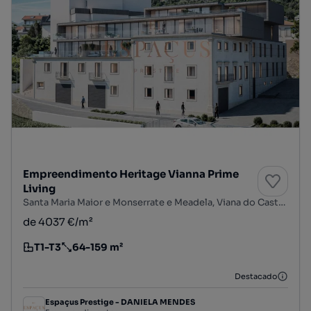
Empreendimento Heritage Vianna Prime
Living
Santa Maria Maior e Monserrate e Meadela, Viana do Castelo, Viana do Castelo
de 4037 €/m²
T1-T3
64-159 m²
Tipologia
Preço por metro quadrado
Destacado
Espaçus Prestige - DANIELA MENDES