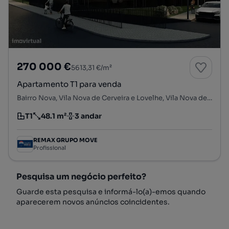
270 000 €
5613,31 €/m²
Apartamento T1 para venda
Bairro Nova, Vila Nova de Cerveira e Lovelhe, Vila Nova de Cerveira, Viana do Castelo
T1
48.1 m²
3 andar
Tipologia
Preço por metro quadrado
Andar
REMAX GRUPO MOVE
Profissional
Pesquisa um negócio perfeito?
Guarde esta pesquisa e informá-lo(a)-emos quando
aparecerem novos anúncios coincidentes.