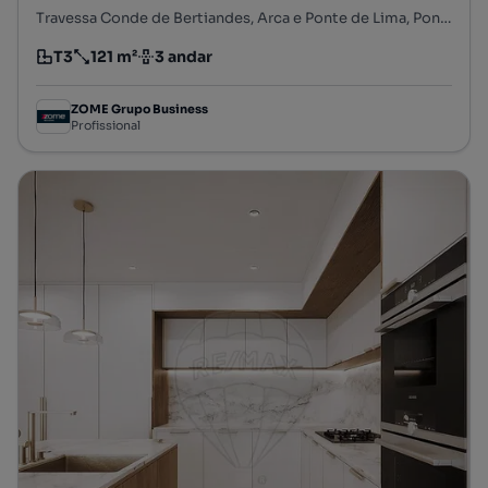
Travessa Conde de Bertiandes, Arca e Ponte de Lima, Ponte de Lima, Viana do Castelo
T3
121 m²
3 andar
Tipologia
Preço por metro quadrado
Andar
ZOME Grupo Business
Profissional