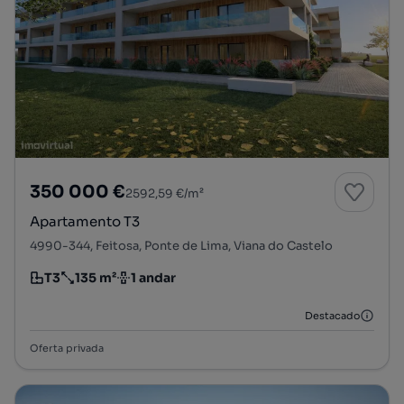
350 000 €
2592,59 €/m²
Apartamento T3
4990-344, Feitosa, Ponte de Lima, Viana do Castelo
T3
135 m²
1 andar
Tipologia
Preço por metro quadrado
Andar
Destacado
Oferta privada