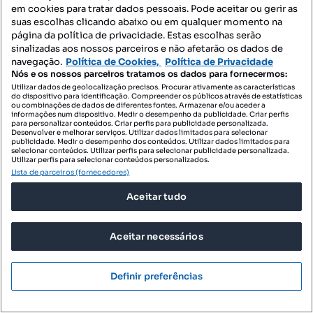
Arca e Ponte de Lima, Ponte de Lima, Viana do Castelo
em cookies para tratar dados pessoais. Pode aceitar ou gerir as
suas escolhas clicando abaixo ou em qualquer momento na
T2
101.15 m²
3 andar
Tipologia
Preço por metro quadrado
Andar
página da política de privacidade. Estas escolhas serão
sinalizadas aos nossos parceiros e não afetarão os dados de
Destacado
navegação.
Política de Cookies,
Política de Privacidade
Nós e os nossos parceiros tratamos os dados para fornecermos:
Habit 3
Utilizar dados de geolocalização precisos. Procurar ativamente as características
Profissional
do dispositivo para identificação. Compreender os públicos através de estatísticas
ou combinações de dados de diferentes fontes. Armazenar e/ou aceder a
informações num dispositivo. Medir o desempenho da publicidade. Criar perfis
para personalizar conteúdos. Criar perfis para publicidade personalizada.
Desenvolver e melhorar serviços. Utilizar dados limitados para selecionar
publicidade. Medir o desempenho dos conteúdos. Utilizar dados limitados para
selecionar conteúdos. Utilizar perfis para selecionar publicidade personalizada.
Utilizar perfis para selecionar conteúdos personalizados.
Lista de parceiros (fornecedores)
Aceitar tudo
Aceitar necessários
Definir preferências