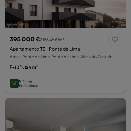
395 000 €
3185,48 €/m²
Apartamento T3 | Ponte de Lima
Arca e Ponte de Lima, Ponte de Lima, Viana do Castelo
T3
124 m²
Tipologia
Preço por metro quadrado
Villimia
Profissional