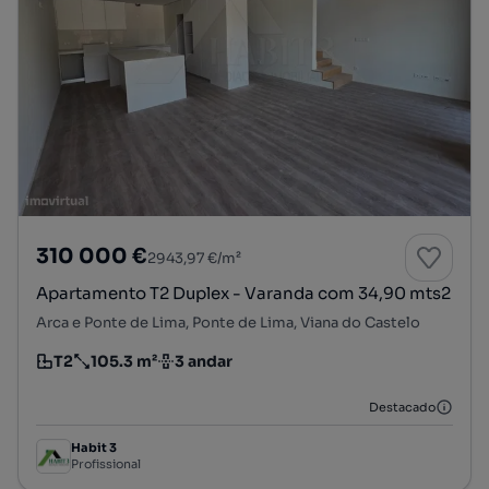
310 000 €
2943,97 €/m²
Apartamento T2 Duplex - Varanda com 34,90 mts2
Arca e Ponte de Lima, Ponte de Lima, Viana do Castelo
T2
105.3 m²
3 andar
Tipologia
Preço por metro quadrado
Andar
Destacado
Habit 3
Profissional