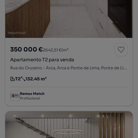
350 000 €
2642,51 €/m²
Apartamento T2 para venda
Rua do Cruzeiro - Arca, Arca e Ponte de Lima, Ponte de Lima, Viana do Castelo
T2
132.45 m²
Tipologia
Preço por metro quadrado
Remax Match
Profissional