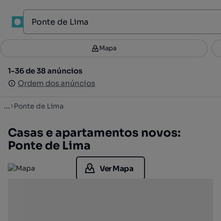
1
Mapa
Mapa
Filtros
Guardar pesquisa
2
1-36 de 38 anúncios
1-36 de 38 anúncios
Ordenar
Ordem dos anúncios
Ordem dos anúncios
...
Ponte de Lima
Casas e apartamentos novos:
Ponte de Lima
Ver Mapa