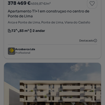
378 469 €
4559,87 €/m²
Apartamento T1+1 em construçao no centro de
Ponte de Lima
Arca e Ponte de Lima, Ponte de Lima, Viana do Castelo
T2
83 m²
2 andar
Tipologia
Preço por metro quadrado
Andar
Destacado
Arcobarca Lda
Profissional