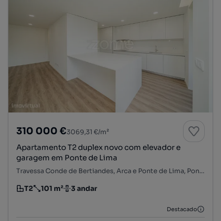
310 000 €
3069,31 €/m²
Apartamento T2 duplex novo com elevador e
garagem em Ponte de Lima
Travessa Conde de Bertiandes, Arca e Ponte de Lima, Ponte de Lima, Viana do Castelo
T2
101 m²
3 andar
Tipologia
Preço por metro quadrado
Andar
Destacado