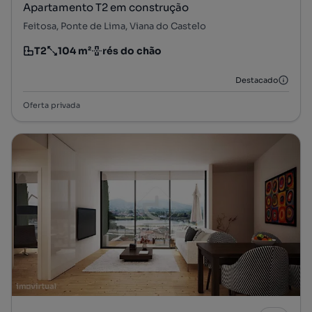
Apartamento T2 em construção
Feitosa, Ponte de Lima, Viana do Castelo
T2
104 m²
rés do chão
Tipologia
Preço por metro quadrado
Andar
Destacado
Oferta privada