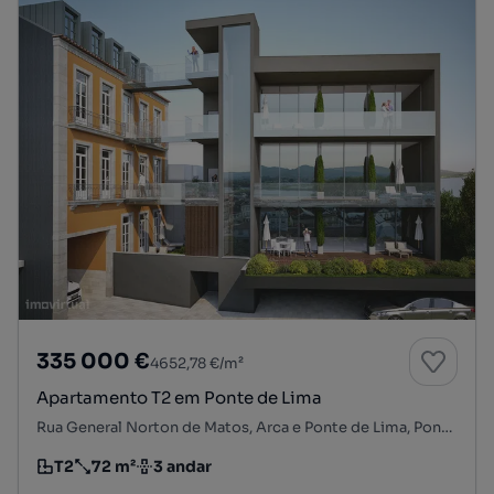
335 000 €
4652,78 €/m²
Apartamento T2 em Ponte de Lima
Rua General Norton de Matos, Arca e Ponte de Lima, Ponte de Lima, Viana do Castelo
T2
72 m²
3 andar
Tipologia
Preço por metro quadrado
Andar