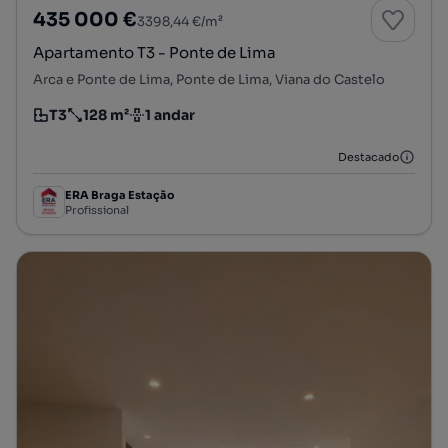
435 000 €
3398,44 €/m²
Apartamento T3 - Ponte de Lima
Arca e Ponte de Lima, Ponte de Lima, Viana do Castelo
T3
128 m²
1 andar
Tipologia
Preço por metro quadrado
Andar
Destacado
ERA Braga Estação
Profissional