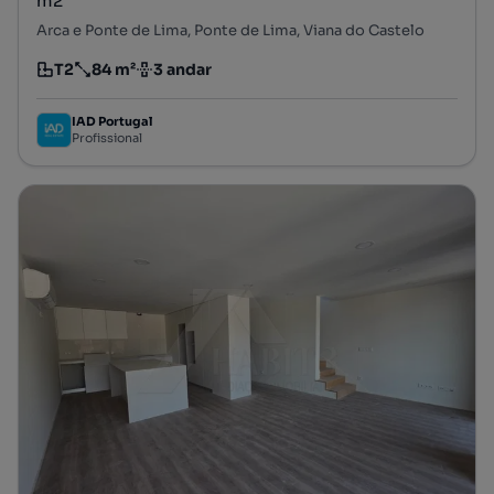
m2
Arca e Ponte de Lima, Ponte de Lima, Viana do Castelo
T2
84 m²
3 andar
Tipologia
Preço por metro quadrado
Andar
IAD Portugal
Profissional