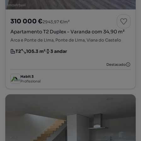
310 000 €
2943,97 €/m²
Apartamento T2 Duplex - Varanda com 34,90 m²
Arca e Ponte de Lima, Ponte de Lima, Viana do Castelo
T2
105.3 m²
3 andar
Tipologia
Preço por metro quadrado
Andar
Destacado
Habit 3
Profissional