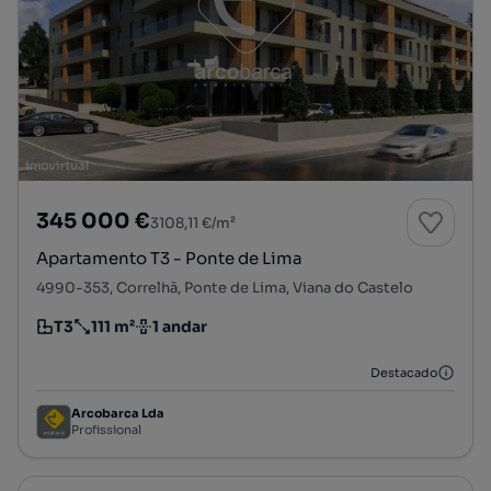
345 000 €
3108,11 €/m²
Apartamento T3 - Ponte de Lima
4990-353, Correlhã, Ponte de Lima, Viana do Castelo
T3
111 m²
1 andar
Tipologia
Preço por metro quadrado
Andar
Destacado
Arcobarca Lda
Profissional