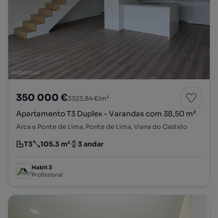
350 000 €
3323,84 €/m²
Apartamento T3 Duplex - Varandas com 38,50 m²
Arca e Ponte de Lima, Ponte de Lima, Viana do Castelo
T3
105.3 m²
3 andar
Tipologia
Preço por metro quadrado
Andar
Habit 3
Profissional