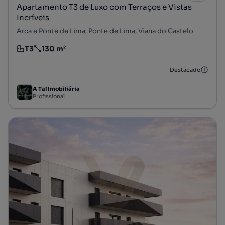
Apartamento T3 de Luxo com Terraços e Vistas
Incríveis
Arca e Ponte de Lima, Ponte de Lima, Viana do Castelo
T3
130 m²
Tipologia
Preço por metro quadrado
Destacado
A Tal Imobiliária
Profissional