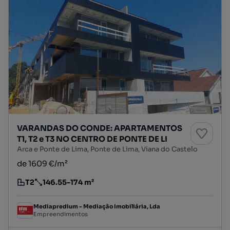
VARANDAS DO CONDE: APARTAMENTOS
T1, T2 e T3 NO CENTRO DE PONTE DE LI
Arca e Ponte de Lima, Ponte de Lima, Viana do Castelo
de 1609 €/m²
T2
146.55-174 m²
Tipologia
Preço por metro quadrado
Mediapredium - Mediação Imobiliária, Lda
Empreendimentos