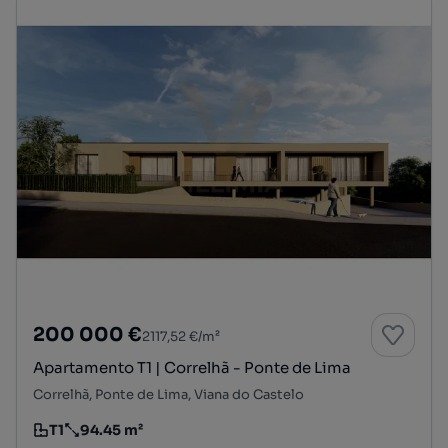
200 000 €
2117,52 €/m²
Apartamento T1 | Correlhã - Ponte de Lima
Correlhã, Ponte de Lima, Viana do Castelo
T1
94.45 m²
Tipologia
Preço por metro quadrado