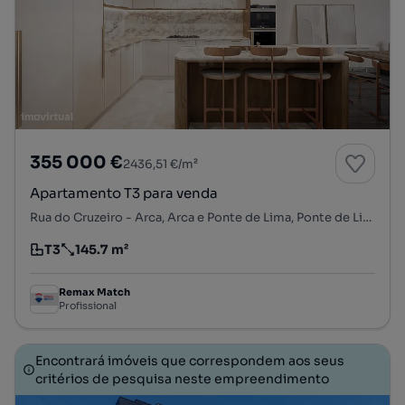
355 000 €
2436,51 €/m²
Apartamento T3 para venda
Rua do Cruzeiro - Arca, Arca e Ponte de Lima, Ponte de Lima, Viana do Castelo
T3
145.7 m²
Tipologia
Preço por metro quadrado
Remax Match
Profissional
Encontrará imóveis que correspondem aos seus
critérios de pesquisa neste empreendimento