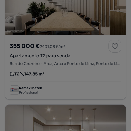
355 000 €
2401,08 €/m²
Apartamento T2 para venda
Rua do Cruzeiro - Arca, Arca e Ponte de Lima, Ponte de Lima, Viana do Castelo
T2
147.85 m²
Tipologia
Preço por metro quadrado
Remax Match
Profissional