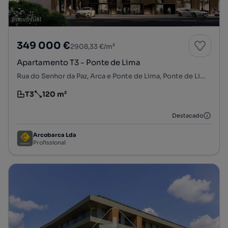
349 000 €
2908,33 €/m²
Apartamento T3 - Ponte de Lima
Rua do Senhor da Paz, Arca e Ponte de Lima, Ponte de Lima, Viana do Castelo
T3
120 m²
Tipologia
Preço por metro quadrado
Destacado
Arcobarca Lda
Profissional