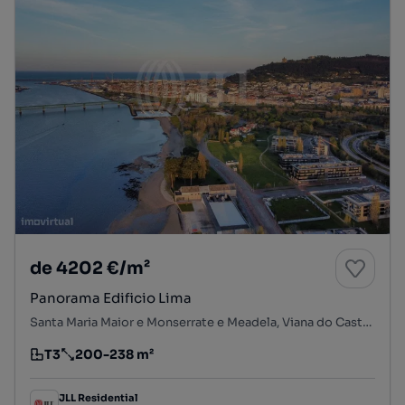
de 4202 €/m²
Panorama Edificio Lima
Santa Maria Maior e Monserrate e Meadela, Viana do Castelo, Viana do Castelo
T3
200-238 m²
Tipologia
Preço por metro quadrado
JLL Residential