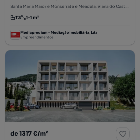
Santa Maria Maior e Monserrate e Meadela, Viana do Castelo, Viana do Castelo
T3
1-1 m²
Tipologia
Preço por metro quadrado
Mediapredium - Mediação Imobiliária, Lda
Empreendimentos
de 1317 €/m²