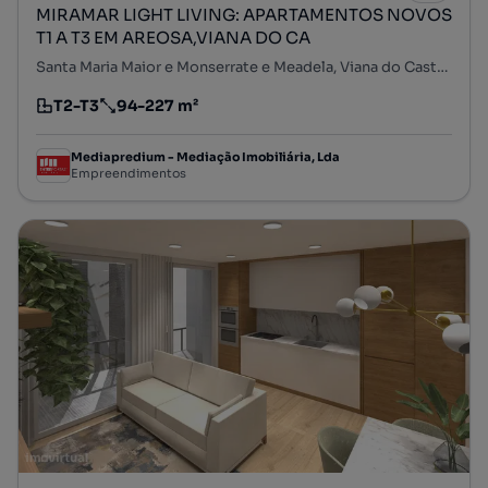
MIRAMAR LIGHT LIVING: APARTAMENTOS NOVOS
T1 A T3 EM AREOSA,VIANA DO CA
Santa Maria Maior e Monserrate e Meadela, Viana do Castelo, Viana do Castelo
T2-T3
94-227 m²
Tipologia
Preço por metro quadrado
Mediapredium - Mediação Imobiliária, Lda
Empreendimentos