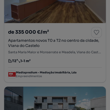
de 335 000 €/m²
Apartamentos novos T0 a T2 no centro da cidade,
Viana do Castelo
Santa Maria Maior e Monserrate e Meadela, Viana do Castelo, Viana do Castelo
T2
1-1 m²
Tipologia
Preço por metro quadrado
Mediapredium - Mediação Imobiliária, Lda
Empreendimentos