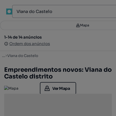
Mapa
Mapa
Filtros
2
1-14 de 14 anúncios
1-14 de 14 anúncios
Ordenar
Ordem dos anúncios
Ordem dos anúncios
...
Viana do Castelo
Empreendimentos novos: Viana do
Castelo distrito
Ver Mapa