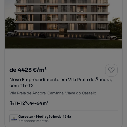
de 4423 €/m²
Novo Empreendimento em Vila Praia de Âncora,
com T1 e T2
Vila Praia de Âncora, Caminha, Viana do Castelo
T1-T2
44-64 m²
Tipologia
Preço por metro quadrado
Garvetur - Mediação Imobiliária
Empreendimentos