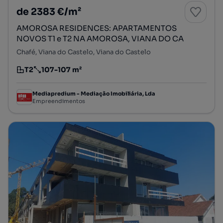
de 2383 €/m²
AMOROSA RESIDENCES: APARTAMENTOS
NOVOS T1 e T2 NA AMOROSA, VIANA DO CA
Chafé, Viana do Castelo, Viana do Castelo
T2
107-107 m²
Tipologia
Preço por metro quadrado
Mediapredium - Mediação Imobiliária, Lda
Empreendimentos