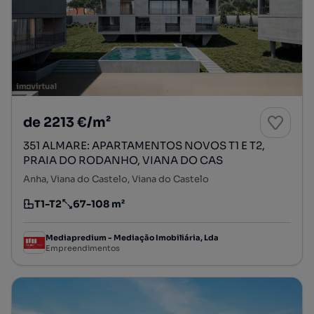
de 2213 €/m²
351 ALMARE: APARTAMENTOS NOVOS T1 E T2,
PRAIA DO RODANHO, VIANA DO CAS
Anha, Viana do Castelo, Viana do Castelo
T1-T2
67-108 m²
Tipologia
Preço por metro quadrado
Mediapredium - Mediação Imobiliária, Lda
Empreendimentos