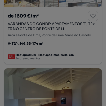
de 1609 €/m²
VARANDAS DO CONDE: APARTAMENTOS T1, T2 e
T3 NO CENTRO DE PONTE DE LI
Arca e Ponte de Lima, Ponte de Lima, Viana do Castelo
T2
146.55-174 m²
Tipologia
Preço por metro quadrado
Mediapredium - Mediação Imobiliária, Lda
Empreendimentos