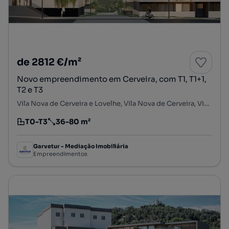
de 2812 €/m²
Novo empreendimento em Cerveira, com T1, T1+1,
T2 e T3
Vila Nova de Cerveira e Lovelhe, Vila Nova de Cerveira, Viana do Castelo
T0-T3
36-80 m²
Tipologia
Preço por metro quadrado
Garvetur - Mediação Imobiliária
Empreendimentos