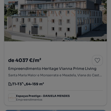
de 4037 €/m²
Empreendimento Heritage Vianna Prime Living
Santa Maria Maior e Monserrate e Meadela, Viana do Castelo, Viana do Castelo
T1-T3
64-159 m²
Tipologia
Preço por metro quadrado
Espaçus Prestige - DANIELA MENDES
Empreendimentos