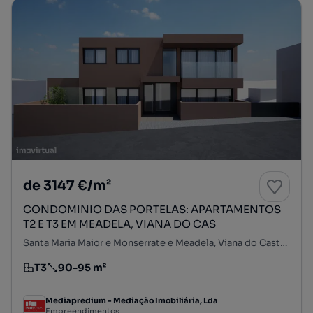
de 3147 €/m²
CONDOMINIO DAS PORTELAS: APARTAMENTOS
T2 E T3 EM MEADELA, VIANA DO CAS
Santa Maria Maior e Monserrate e Meadela, Viana do Castelo, Viana do Castelo
T3
90-95 m²
Tipologia
Preço por metro quadrado
Mediapredium - Mediação Imobiliária, Lda
Empreendimentos