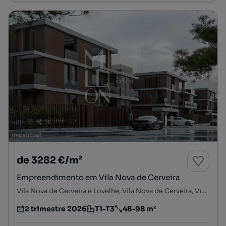
de 3282 €/m²
Empreendimento em Vila Nova de Cerveira
Vila Nova de Cerveira e Lovelhe, Vila Nova de Cerveira, Viana do Castelo
2 trimestre 2026
T1-T3
48-98 m²
Estimativa da entrega do empreendimento imobiliário
Tipologia
Preço por metro quadrado