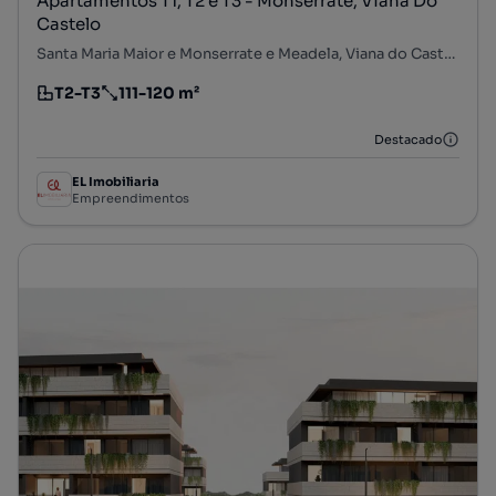
Apartamentos T1, T2 e T3 - Monserrate, Viana Do
Castelo
Santa Maria Maior e Monserrate e Meadela, Viana do Castelo, Viana do Castelo
T2-T3
111-120 m²
Tipologia
Preço por metro quadrado
Destacado
EL Imobiliaria
Empreendimentos