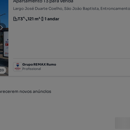
Apartamento T3 para venda
Largo José Duarte Coelho, São João Baptista, Entroncament
T3
121 m²
1 andar
Tipologia
Preço por metro quadrado
Andar
Grupo REMAX Rumo
Profissional
39
arecerem novos anúncios