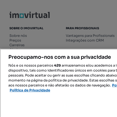
SOBRE O IMOVIRTUAL
PARA PROFISSIONAIS
Sobre nós
Vantagens para Profissionais
Preços
Integrações com CRM
Carreiras
Ajuda
Livro de Reclamações online
Preocupamo-nos com a sua privacidade
Regulamento dos Serviços
Digitais
Nós e os nossos parceiros
429
armazenamos e/ou acedemos a 
dispositivo, tais como identificadores únicos em cookies para 
pessoais. Pode aceitar ou gerir as suas escolhas clicando abaix
momento na página da política de privacidade. Estas escolhas s
SIGA-NOS:
aos nossos parceiros e não afetarão os dados de navegação.
Po
Política de Privacidade
© 2026 Imovirtual.com, OLX Portu