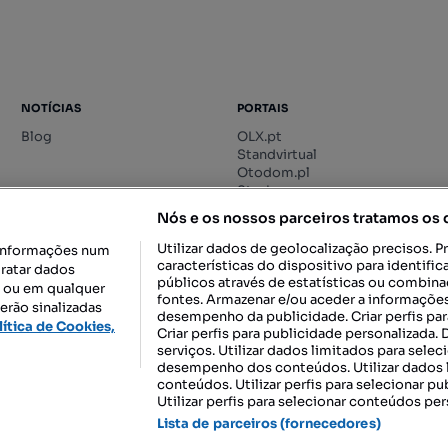
NOTÍCIAS
PORTAIS
Blog
OLX.pt
Standvirtual
Otodom.pl
Storia.ro
Nós e os nossos parceiros tratamos os
Utilizar dados de geolocalização precisos. P
informações num
características do dispositivo para identif
tratar dados
públicos através de estatísticas ou combin
o ou em qualquer
fontes. Armazenar e/ou aceder a informações
erão sinalizadas
desempenho da publicidade. Criar perfis par
DESCARREGAR NA:
lítica de Cookies,
Criar perfis para publicidade personalizada.
serviços. Utilizar dados limitados para selec
desempenho dos conteúdos. Utilizar dados l
conteúdos. Utilizar perfis para selecionar pu
Utilizar perfis para selecionar conteúdos per
gal, S.A.
TERMOS DE UTILIZAÇÃO
POLÍTICA DE PRIVACIDADE
CONF
Lista de parceiros (fornecedores)