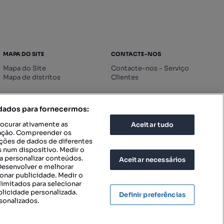
MAPA DO SITE
CONTACTE-NOS
Mapa do Site
Contacte-nos - Serviço
Mapa de distritos
Clientes
 dados para fornecermos:
rocurar ativamente as
Aceitar tudo
icação. Compreender os
ações de dados de diferentes
 num dispositivo. Medir o
a personalizar conteúdos.
Aceitar necessários
 Desenvolver e melhorar
ionar publicidade. Medir o
imitados para selecionar
blicidade personalizada.
Definir preferências
sonalizados.
IGURAÇÕES DE PRIVACIDADE