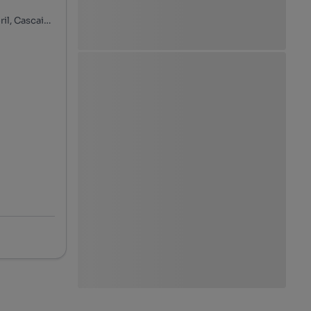
Rua António Casimiro de Almeida, Pampilheira, Cascais e Estoril, Cascais, Lisboa