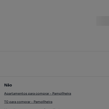
Não
Apartamentos para comprar - Pampilheira
T0 para comprar - Pampilheira