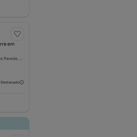
rre em
Rua Carlos Lopes, Lombos Sul - Alto dos Lombos, Carcavelos e Parede, Cascais, Lisboa
Destacado