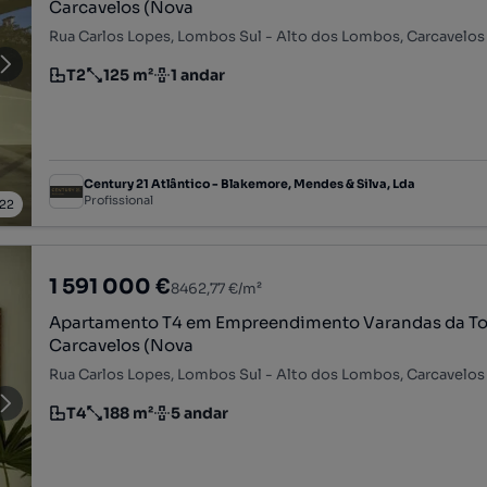
Carcavelos (Nova
T2
125 m²
1 andar
Tipologia
Preço por metro quadrado
Andar
Century 21 Atlântico - Blakemore, Mendes & Silva, Lda
Profissional
22
1 591 000 €
8462,77 €/m²
Apartamento T4 em Empreendimento Varandas da To
Carcavelos (Nova
T4
188 m²
5 andar
Tipologia
Preço por metro quadrado
Andar