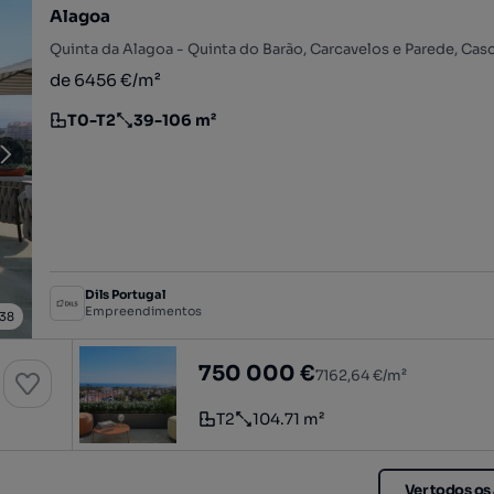
Alagoa
Quinta da Alagoa - Quinta do Barão, Carcavelos e Parede, Casc
de 6456 €/m²
T0-T2
39-106 m²
Tipologia
Preço por metro quadrado
Dils Portugal
Empreendimentos
38
o em Carcavelos
Apartamento T2 com varanda em nov
750 000 €
7162,64 €/m²
T2
104.71 m²
Tipologia
Preço por metro quadrado
Ver todos os