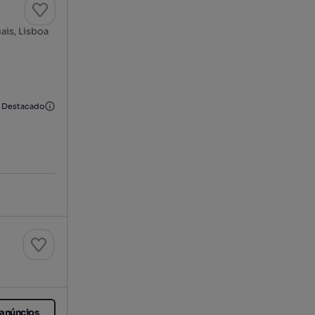
ais, Lisboa
Destacado
o empreendimento em Carcavelos
 anúncios