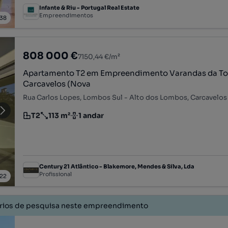
Infante & Riu - Portugal Real Estate
Empreendimentos
38
808 000 €
7150,44 €/m²
Apartamento T2 em Empreendimento Varandas da To
Carcavelos (Nova
T2
113 m²
1 andar
Tipologia
Preço por metro quadrado
Andar
Century 21 Atlântico - Blakemore, Mendes & Silva, Lda
Profissional
22
érios de pesquisa neste empreendimento