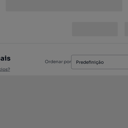
ais
Ordenar por
Predefinição
cios?