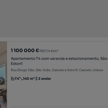
1 100 000 €
7857,14 €/m²
Apartamento T4 com varanda e estacionamento, São
Estoril
Rua Diogo Cão, São João, Cascais e Estoril, Cascais, Lisboa
T4
140 m²
2 andar
Tipologia
Preço por metro quadrado
Andar