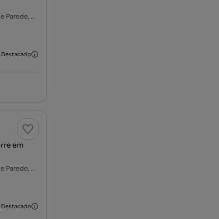
Rua Carlos Lopes, Lombos Sul - Alto dos Lombos, Carcavelos e Parede, Cascais, Lisboa
Destacado
rre em
Rua Carlos Lopes, Lombos Sul - Alto dos Lombos, Carcavelos e Parede, Cascais, Lisboa
Destacado