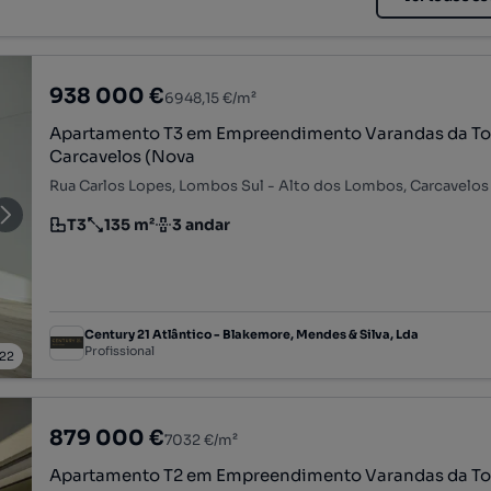
938 000 €
6948,15 €/m²
Apartamento T3 em Empreendimento Varandas da To
Carcavelos (Nova
T3
135 m²
3 andar
Tipologia
Preço por metro quadrado
Andar
Century 21 Atlântico - Blakemore, Mendes & Silva, Lda
Profissional
22
879 000 €
7032 €/m²
Apartamento T2 em Empreendimento Varandas da To