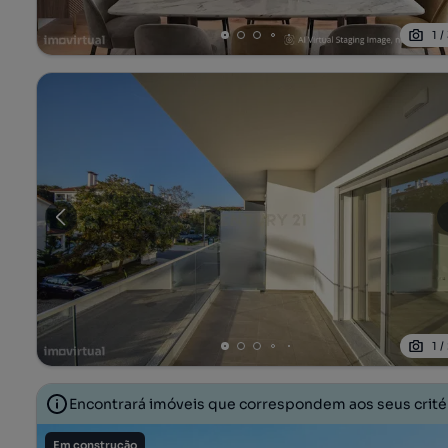
1
/
1
/
Encontrará imóveis que correspondem aos seus crit
Em construção