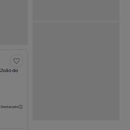
 João do
Destacado