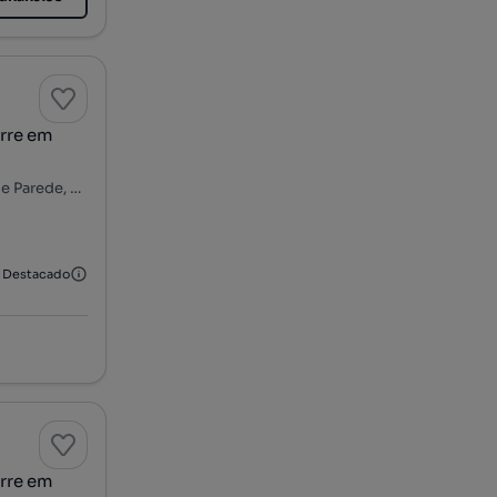
rre em
Rua Carlos Lopes, Lombos Sul - Alto dos Lombos, Carcavelos e Parede, Cascais, Lisboa
Destacado
rre em