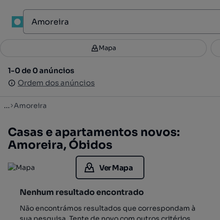
1
Mapa
Mapa
Filtros
Guardar pesquisa
2
1-0 de 0 anúncios
1-0 de 0 anúncios
Ordenar
Ordem dos anúncios
Ordem dos anúncios
...
Amoreira
Casas e apartamentos novos:
Amoreira, Óbidos
Ver Mapa
Nenhum resultado encontrado
Não encontrámos resultados que correspondam à
sua pesquisa. Tente de novo com outros critérios