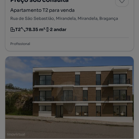
Apartamento T2 para venda
Rua de São Sebastião, Mirandela, Mirandela, Bragança
T2
78.35 m²
2 andar
Tipologia
Preço por metro quadrado
Andar
Profissional