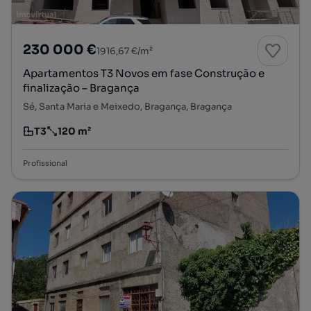
230 000 €
1916,67 €/m²
Apartamentos T3 Novos em fase Construção e
finalização – Bragança
Sé, Santa Maria e Meixedo, Bragança, Bragança
T3
120 m²
Tipologia
Preço por metro quadrado
Profissional