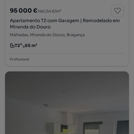
95 000 €
1461,54 €/m²
Apartamento T2 com Garagem | Remodelado em
Miranda do Douro
Malhadas, Miranda do Douro, Bragança
T2
65 m²
Tipologia
Preço por metro quadrado
Profissional