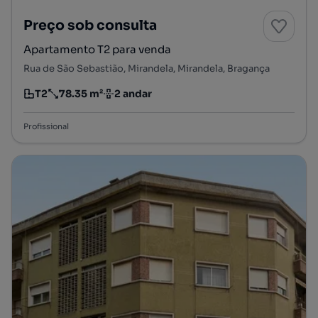
Preço sob consulta
Apartamento T2 para venda
Rua de São Sebastião, Mirandela, Mirandela, Bragança
T2
78.35 m²
2 andar
Tipologia
Preço por metro quadrado
Andar
Profissional