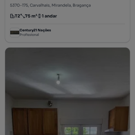
5370-175, Carvalhais, Mirandela, Bragança
T2
75 m²
1 andar
Tipologia
Preço por metro quadrado
Andar
Century21 Nações
Profissional