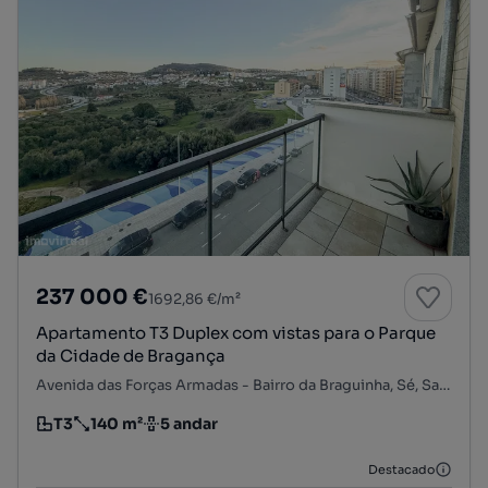
237 000 €
1692,86 €/m²
Apartamento T3 Duplex com vistas para o Parque
da Cidade de Bragança
Avenida das Forças Armadas - Bairro da Braguinha, Sé, Santa Maria e Meixedo, Bragança, Bragança
T3
140 m²
5 andar
Tipologia
Preço por metro quadrado
Andar
Destacado