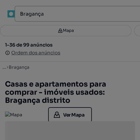
Mapa
Mapa
Filtros
Guardar pesquisa
2
1-36 de 99 anúncios
1-36 de 99 anúncios
Ordenar
Ordem dos anúncios
Ordem dos anúncios
...
Bragança
Casas e apartamentos para
comprar - imóveis usados:
Bragança distrito
Ver Mapa