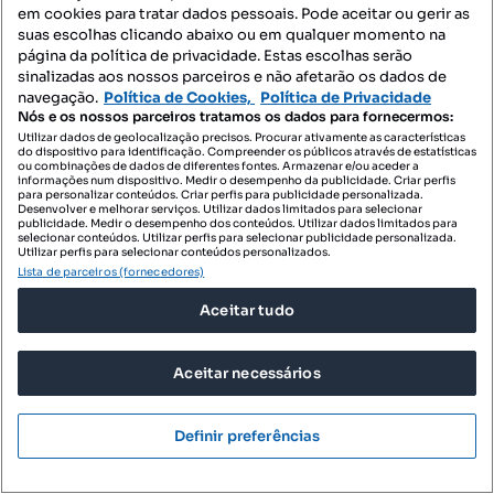
em cookies para tratar dados pessoais. Pode aceitar ou gerir as
Preço sob consulta
suas escolhas clicando abaixo ou em qualquer momento na
página da política de privacidade. Estas escolhas serão
Apartamento T3 para venda
sinalizadas aos nossos parceiros e não afetarão os dados de
navegação.
Política de Cookies,
Política de Privacidade
Rua de São Sebastião, Mirandela, Mirandela, Bragança
Nós e os nossos parceiros tratamos os dados para fornecermos:
T3
165.35 m²
3 andar
Utilizar dados de geolocalização precisos. Procurar ativamente as características
Tipologia
Preço por metro quadrado
Andar
do dispositivo para identificação. Compreender os públicos através de estatísticas
ou combinações de dados de diferentes fontes. Armazenar e/ou aceder a
informações num dispositivo. Medir o desempenho da publicidade. Criar perfis
Profissional
para personalizar conteúdos. Criar perfis para publicidade personalizada.
Desenvolver e melhorar serviços. Utilizar dados limitados para selecionar
publicidade. Medir o desempenho dos conteúdos. Utilizar dados limitados para
selecionar conteúdos. Utilizar perfis para selecionar publicidade personalizada.
Utilizar perfis para selecionar conteúdos personalizados.
Lista de parceiros (fornecedores)
Aceitar tudo
Aceitar necessários
Definir preferências