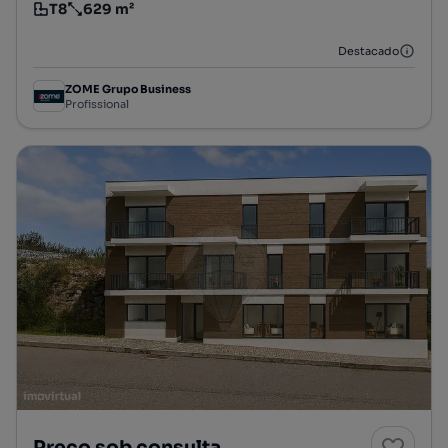
T8
629 m²
Tipologia
Preço por metro quadrado
Destacado
ZOME Grupo Business
Profissional
Preço sob consulta