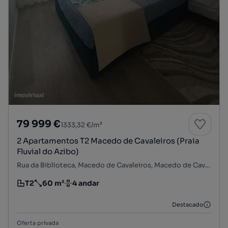
79 999 €
1333,32 €/m²
2 Apartamentos T2 Macedo de Cavaleiros (Praia
Fluvial do Azibo)
Rua da Biblioteca, Macedo de Cavaleiros, Macedo de Cavaleiros, Bragança
T2
60 m²
4 andar
Tipologia
Preço por metro quadrado
Andar
Destacado
Oferta privada