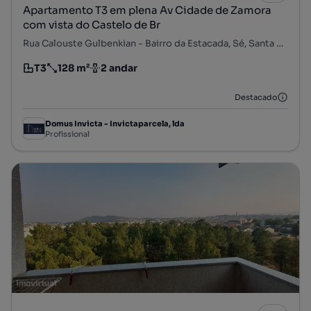
Apartamento T3 em plena Av Cidade de Zamora
com vista do Castelo de Br
Rua Calouste Gulbenkian - Bairro da Estacada, Sé, Santa Maria e Meixedo, Bragança, Bragança
T3
128 m²
2 andar
Tipologia
Preço por metro quadrado
Andar
Destacado
Domus Invicta - Invictaparcela, lda
Profissional