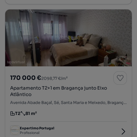
170 000 €
2098,77 €/m²
Apartamento T2+1 em Bragança junto Eixo
Atlântico
Avenida Abade Baçal, Sé, Santa Maria e Meixedo, Bragança, Bragança
T2
81 m²
Tipologia
Preço por metro quadrado
Expertimo Portugal
Profissional