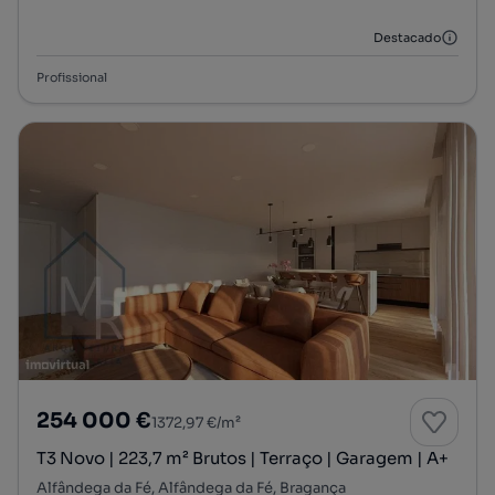
Tipologia
Preço por metro quadrado
Andar
Destacado
Profissional
254 000 €
1372,97 €/m²
T3 Novo | 223,7 m² Brutos | Terraço | Garagem | A+
Alfândega da Fé, Alfândega da Fé, Bragança