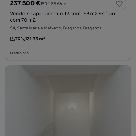
237 500 €
1802,66 €/m²
Vende-se apartamento T3 com 163 m2 + sótão
com 70 m2
Sé, Santa Maria e Meixedo, Bragança, Bragança
T3
131.75 m²
Tipologia
Preço por metro quadrado
Profissional