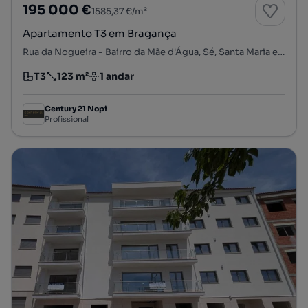
195 000 €
1585,37 €/m²
Apartamento T3 em Bragança
Rua da Nogueira - Bairro da Mãe d'Água, Sé, Santa Maria e Meixedo, Bragança, Bragança
T3
123 m²
1 andar
Tipologia
Preço por metro quadrado
Andar
Century 21 Nopi
Profissional