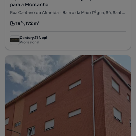
para a Montanha
Rua Caetano de Almeida - Bairro da Mãe d'Água, Sé, Santa Maria e Meixedo, Bragança, Bragança
T9
172 m²
Tipologia
Preço por metro quadrado
Century 21 Nopi
Profissional