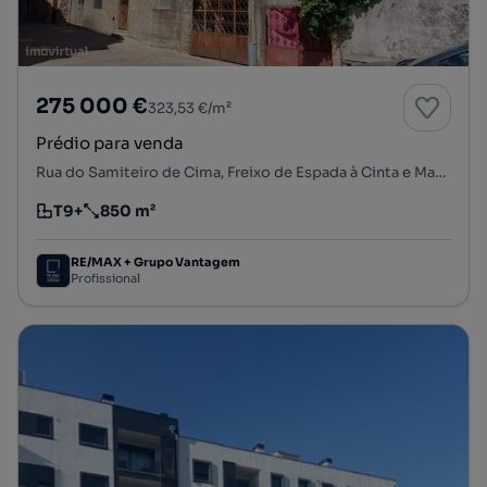
275 000 €
323,53 €/m²
Prédio para venda
Rua do Samiteiro de Cima, Freixo de Espada à Cinta e Mazouco, Freixo de Espada à Cinta, Bragança
T9+
850 m²
Tipologia
Preço por metro quadrado
RE/MAX + Grupo Vantagem
Profissional