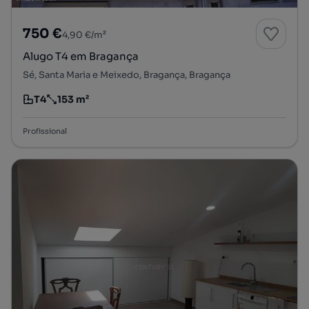
750 €
4,90 €/m²
Alugo T4 em Bragança
Sé, Santa Maria e Meixedo, Bragança, Bragança
T4
153 m²
Tipologia
Preço por metro quadrado
Profissional