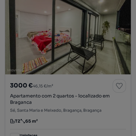
3000 €
46,15 €/m²
Apartamento com 2 quartos - localizado em
Braganca
Sé, Santa Maria e Meixedo, Bragança, Bragança
T2
65 m²
Tipologia
Preço por metro quadrado
Uniplaces