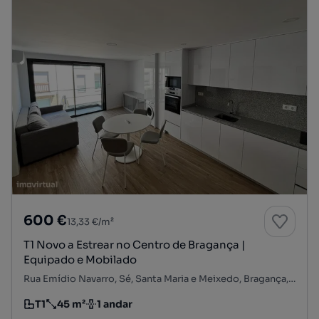
600 €
13,33 €/m²
T1 Novo a Estrear no Centro de Bragança |
Equipado e Mobilado
Rua Emídio Navarro, Sé, Santa Maria e Meixedo, Bragança, Bragança
T1
45 m²
1 andar
Tipologia
Preço por metro quadrado
Andar