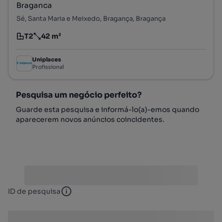
Braganca
Sé, Santa Maria e Meixedo, Bragança, Bragança
T2
42 m²
Tipologia
Preço por metro quadrado
Uniplaces
Profissional
Pesquisa um negócio perfeito?
Guarde esta pesquisa e informá-lo(a)-emos quando
aparecerem novos anúncios coincidentes.
ID de pesquisa
ID de pesquisa