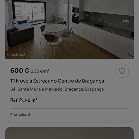
600 €
13,33 €/m²
T1 Novo a Estrear no Centro de Bragança
Sé, Santa Maria e Meixedo, Bragança, Bragança
T1
45 m²
Tipologia
Preço por metro quadrado
Profissional