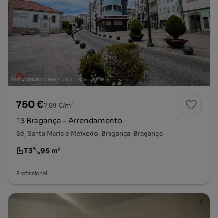
750 €
7,89 €/m²
T3 Bragança - Arrendamento
Sé, Santa Maria e Meixedo, Bragança, Bragança
T3
95 m²
Tipologia
Preço por metro quadrado
Profissional