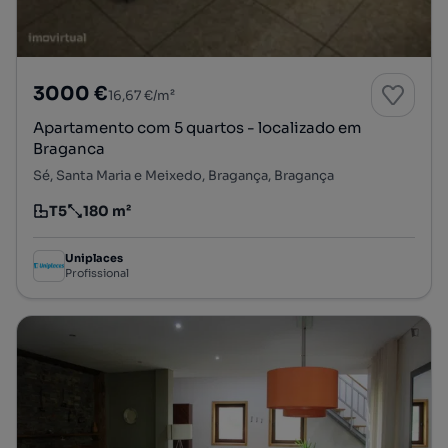
3000 €
16,67 €/m²
Apartamento com 5 quartos - localizado em
Braganca
Sé, Santa Maria e Meixedo, Bragança, Bragança
T5
180 m²
Tipologia
Preço por metro quadrado
Uniplaces
Profissional