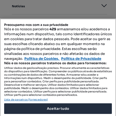
Notícias
PORTAIS
Preocupamo-nos com a sua privacidade
Nós e os nossos parceiros
429
armazenamos e/ou acedemos a
informações num dispositivo, tais como identificadores únicos
Mapa do Site
em cookies para tratar dados pessoais. Pode aceitar ou gerir as
suas escolhas clicando abaixo ou em qualquer momento na
página da política de privacidade. Estas escolhas serão
sinalizadas aos nossos parceiros e não afetarão os dados de
Contacte-nos
navegação.
Política de Cookies,
Política de Privacidade
Nós e os nossos parceiros tratamos os dados para fornecermos:
Utilizar dados de geolocalização precisos. Procurar ativamente as características
do dispositivo para identificação. Compreender os públicos através de estatísticas
SIGA-NOS:
ou combinações de dados de diferentes fontes. Armazenar e/ou aceder a
informações num dispositivo. Medir o desempenho da publicidade. Criar perfis
para personalizar conteúdos. Criar perfis para publicidade personalizada.
Desenvolver e melhorar serviços. Utilizar dados limitados para selecionar
publicidade. Medir o desempenho dos conteúdos. Utilizar dados limitados para
selecionar conteúdos. Utilizar perfis para selecionar publicidade personalizada.
DESCARREGAR NA:
Utilizar perfis para selecionar conteúdos personalizados.
Lista de parceiros (fornecedores)
Aceitar tudo