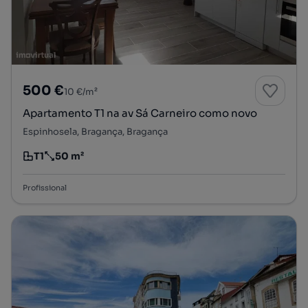
500 €
10 €/m²
Apartamento T1 na av Sá Carneiro como novo
Espinhosela, Bragança, Bragança
T1
50 m²
Tipologia
Preço por metro quadrado
Profissional