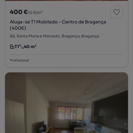
400 €
10 €/m²
Aluga-se T1 Mobilado – Centro de Bragança
(400€)
Sé, Santa Maria e Meixedo, Bragança, Bragança
T1
40 m²
Tipologia
Preço por metro quadrado
Profissional