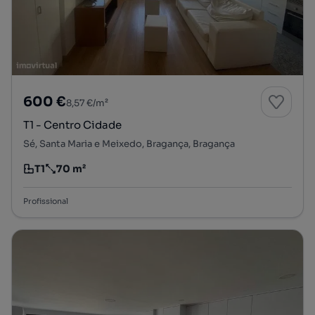
600 €
8,57 €/m²
T1 - Centro Cidade
Sé, Santa Maria e Meixedo, Bragança, Bragança
T1
70 m²
Tipologia
Preço por metro quadrado
Profissional