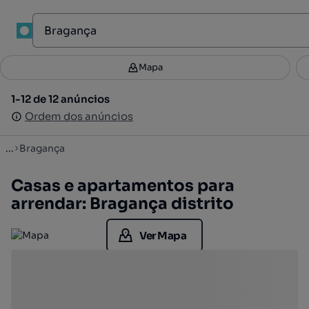
Mapa
Mapa
Filtros
Guardar pesquisa
2
1-12 de 12 anúncios
1-12 de 12 anúncios
Ordenar
Ordem dos anúncios
Ordem dos anúncios
...
Bragança
Casas e apartamentos para
arrendar: Bragança distrito
Ver Mapa