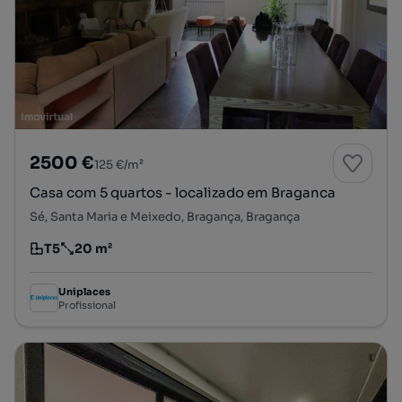
2500 €
125 €/m²
Casa com 5 quartos - localizado em Braganca
Sé, Santa Maria e Meixedo, Bragança, Bragança
T5
20 m²
Tipologia
Preço por metro quadrado
Uniplaces
Profissional