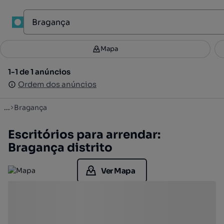
Mapa
Mapa
Filtros
Guardar pesquisa
4
1-1 de 1 anúncios
1-1 de 1 anúncios
Ordenar
Ordem dos anúncios
Ordem dos anúncios
...
Bragança
Escritórios para arrendar:
Bragança distrito
Ver Mapa