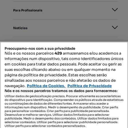
Para Profissionais
Notícias
PORTAIS
Preocupamo-nos com a sua privacidade
Nós e os nossos parceiros
429
armazenamos e/ou acedemos a
informações num dispositivo, tais como identificadores únicos
Mapa do Site
em cookies para tratar dados pessoais. Pode aceitar ou gerir as
suas escolhas clicando abaixo ou em qualquer momento na
página da política de privacidade. Estas escolhas serão
sinalizadas aos nossos parceiros e não afetarão os dados de
Contacte-nos
navegação.
Política de Cookies,
Política de Privacidade
Nós e os nossos parceiros tratamos os dados para fornecermos:
Utilizar dados de geolocalização precisos. Procurar ativamente as características
do dispositivo para identificação. Compreender os públicos através de estatísticas
SIGA-NOS:
ou combinações de dados de diferentes fontes. Armazenar e/ou aceder a
informações num dispositivo. Medir o desempenho da publicidade. Criar perfis
para personalizar conteúdos. Criar perfis para publicidade personalizada.
Desenvolver e melhorar serviços. Utilizar dados limitados para selecionar
publicidade. Medir o desempenho dos conteúdos. Utilizar dados limitados para
selecionar conteúdos. Utilizar perfis para selecionar publicidade personalizada.
DESCARREGAR NA:
Utilizar perfis para selecionar conteúdos personalizados.