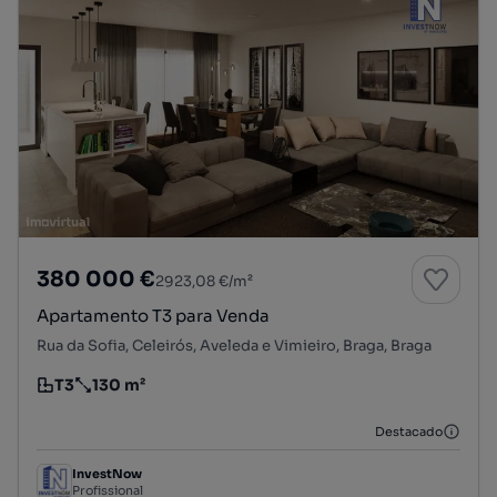
380 000 €
2923,08 €/m²
Apartamento T3 para Venda
Rua da Sofia, Celeirós, Aveleda e Vimieiro, Braga, Braga
T3
130 m²
Tipologia
Preço por metro quadrado
Destacado
InvestNow
Profissional