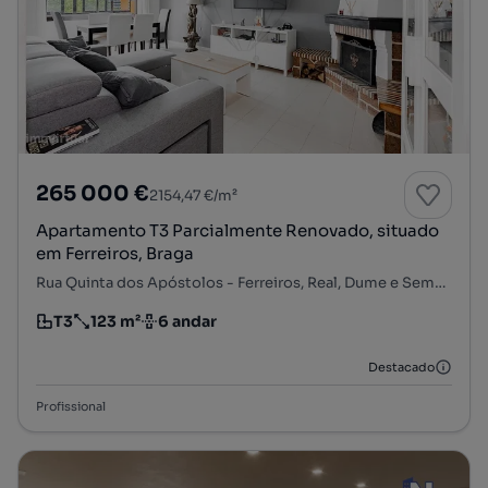
265 000 €
2154,47 €/m²
Apartamento T3 Parcialmente Renovado, situado
em Ferreiros, Braga
Rua Quinta dos Apóstolos - Ferreiros, Real, Dume e Semelhe, Braga, Braga
T3
123 m²
6 andar
Tipologia
Preço por metro quadrado
Andar
Destacado
Profissional