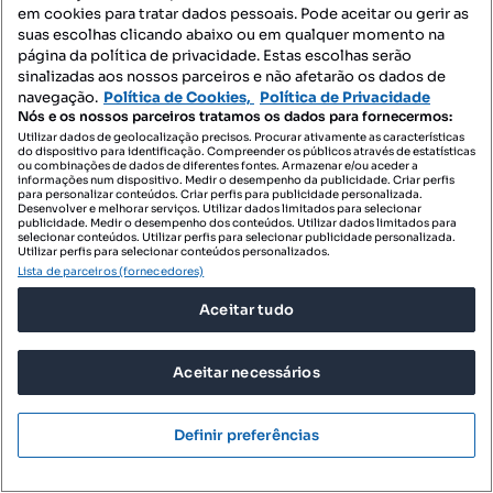
em cookies para tratar dados pessoais. Pode aceitar ou gerir as
suas escolhas clicando abaixo ou em qualquer momento na
página da política de privacidade. Estas escolhas serão
sinalizadas aos nossos parceiros e não afetarão os dados de
navegação.
Política de Cookies,
Política de Privacidade
Nós e os nossos parceiros tratamos os dados para fornecermos:
360 000 €
2769,23 €/m²
Utilizar dados de geolocalização precisos. Procurar ativamente as características
do dispositivo para identificação. Compreender os públicos através de estatísticas
Apartamento T3 - Ferreiros
ou combinações de dados de diferentes fontes. Armazenar e/ou aceder a
informações num dispositivo. Medir o desempenho da publicidade. Criar perfis
Rua Padre Francisco Marques - Ferreiros, Ferreiros e Gondizalves, Braga, Braga
para personalizar conteúdos. Criar perfis para publicidade personalizada.
Desenvolver e melhorar serviços. Utilizar dados limitados para selecionar
publicidade. Medir o desempenho dos conteúdos. Utilizar dados limitados para
T3
130 m²
selecionar conteúdos. Utilizar perfis para selecionar publicidade personalizada.
Tipologia
Preço por metro quadrado
Utilizar perfis para selecionar conteúdos personalizados.
Lista de parceiros (fornecedores)
PREDIMED IMOBILÍARIA
Profissional
Aceitar tudo
Aceitar necessários
Definir preferências