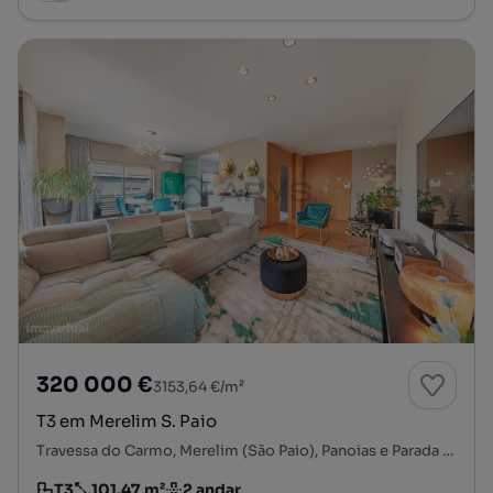
320 000 €
3153,64 €/m²
T3 em Merelim S. Paio
Travessa do Carmo, Merelim (São Paio), Panoias e Parada de Tibães, Braga, Braga
T3
101.47 m²
2 andar