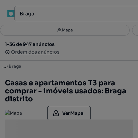
Mapa
Mapa
Filtros
Guardar pesquisa
3
1-36 de 947 anúncios
1-36 de 947 anúncios
Ordenar
Ordem dos anúncios
Ordem dos anúncios
...
Braga
Casas e apartamentos T3 para
comprar - imóveis usados: Braga
distrito
Ver Mapa