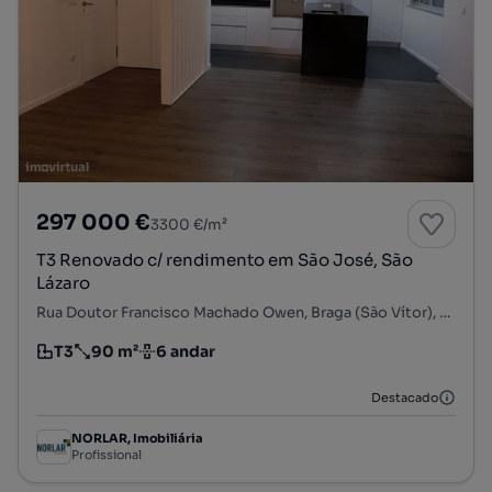
297 000 €
3300 €/m²
T3 Renovado c/ rendimento em São José, São
Lázaro
Rua Doutor Francisco Machado Owen, Braga (São Vítor), Braga, Braga
T3
90 m²
6 andar
Tipologia
Preço por metro quadrado
Andar
Destacado
NORLAR, Imobiliária
Profissional