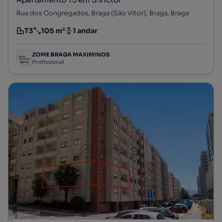
Rua dos Congregados, Braga (São Vítor), Braga, Braga
T3
105 m²
1 andar
Tipologia
Preço por metro quadrado
Andar
ZOME BRAGA MAXIMINOS
Profissional