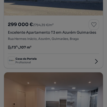
299 000 €
2794,39 €/m²
Excelente Apartamento T3 em Azurém Guimarães
Rua Hermes Inácio, Azurém, Guimarães, Braga
T3
107 m²
Tipologia
Preço por metro quadrado
Casa da Portela
Profissional