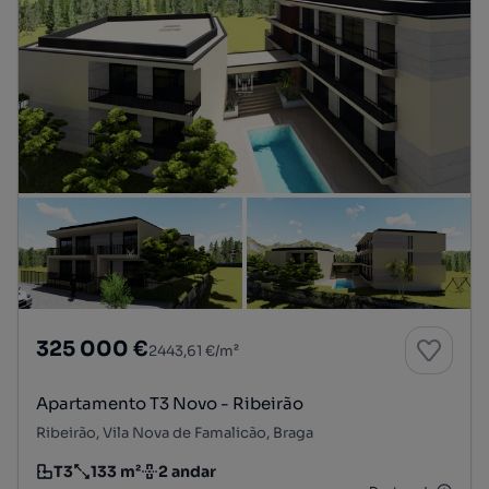
325 000 €
2443,61 €/m²
Apartamento T3 Novo - Ribeirão
Ribeirão, Vila Nova de Famalicão, Braga
T3
133 m²
2 andar
Tipologia
Preço por metro quadrado
Andar