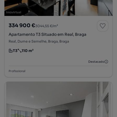
334 900 €
3044,55 €/m²
Apartamento T3 Situado em Real, Braga
Real, Dume e Semelhe, Braga, Braga
T3
110 m²
Tipologia
Preço por metro quadrado
Destacado
Profissional