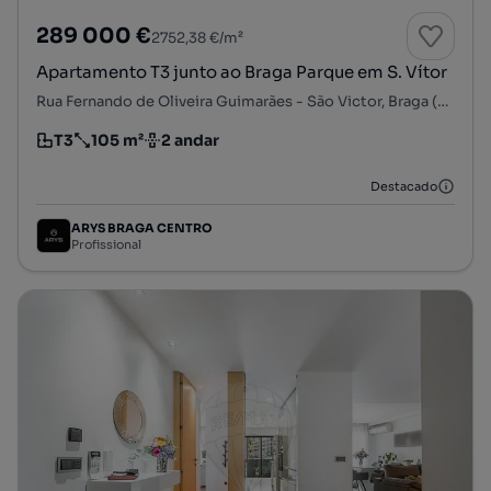
289 000 €
2752,38 €/m²
Apartamento T3 junto ao Braga Parque em S. Vítor
Rua Fernando de Oliveira Guimarães - São Victor, Braga (São Vítor), Braga, Braga
T3
105 m²
2 andar
Tipologia
Preço por metro quadrado
Andar
Destacado
ARYS BRAGA CENTRO
Profissional