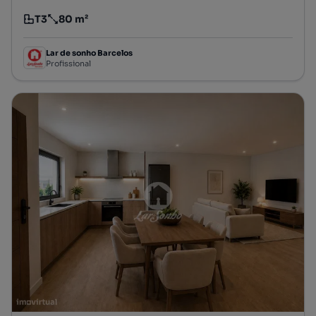
T3
80 m²
Tipologia
Preço por metro quadrado
Lar de sonho Barcelos
Profissional