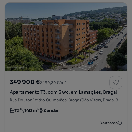
349 900 €
2499,29 €/m²
Apartamento T3, com 3 wc, em Lamaçães, Braga!
Rua Doutor Egídio Guimarães, Braga (São Vítor), Braga, Braga
T3
140 m²
2 andar
Tipologia
Preço por metro quadrado
Andar
Destacado