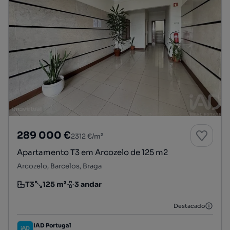
289 000 €
2312 €/m²
Apartamento T3 em Arcozelo de 125 m2
Arcozelo, Barcelos, Braga
T3
125 m²
3 andar
Tipologia
Preço por metro quadrado
Andar
Destacado
IAD Portugal