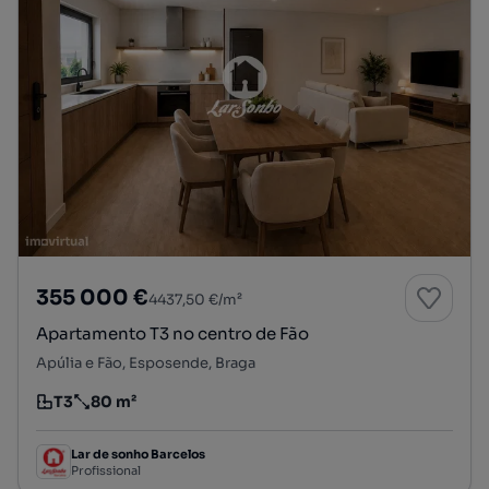
355 000 €
4437,50 €/m²
Apartamento T3 no centro de Fão
Apúlia e Fão, Esposende, Braga
T3
80 m²
Tipologia
Preço por metro quadrado
Lar de sonho Barcelos
Profissional