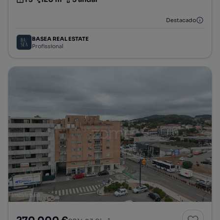
Tipologia
Preço por metro quadrado
Andar
Destacado
BASEA REAL ESTATE
Profissional