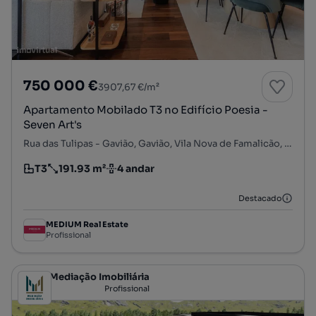
750 000 €
3907,67 €/m²
Apartamento Mobilado T3 no Edifício Poesia -
Seven Art's
Rua das Tulipas - Gavião, Gavião, Vila Nova de Famalicão, Braga
T3
191.93 m²
4 andar
Tipologia
Preço por metro quadrado
Andar
Destacado
MEDIUM Real Estate
Profissional
MRV - Mediação Imobiliária
Profissional