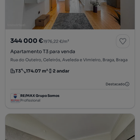
344 000 €
1976,22 €/m²
Apartamento T3 para venda
Rua do Outeiro, Celeirós, Aveleda e Vimieiro, Braga, Braga
T3
174.07 m²
2 andar
Tipologia
Preço por metro quadrado
Andar
Destacado
RE/MAX Grupo Somos
Profissional