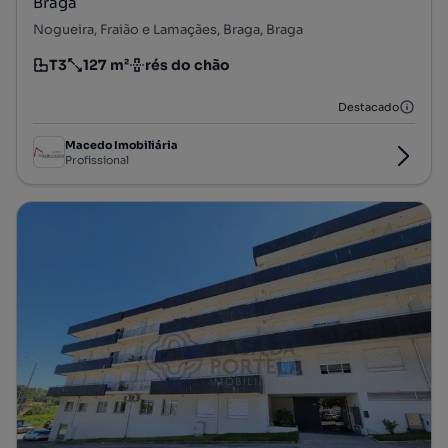
Braga
Nogueira, Fraião e Lamaçães, Braga, Braga
T3
127 m²
rés do chão
Tipologia
Preço por metro quadrado
Andar
Destacado
Macedo Imobiliária
Profissional