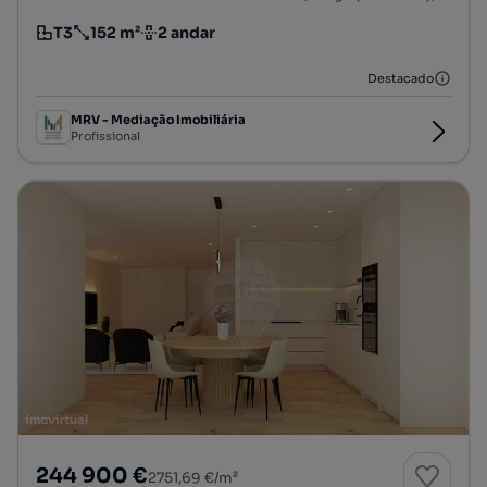
T3
152 m²
2 andar
Tipologia
Preço por metro quadrado
Andar
Destacado
MRV - Mediação Imobiliária
Profissional
244 900 €
2751,69 €/m²