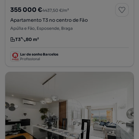
355 000 €
4437,50 €/m²
Apartamento T3 no centro de Fão
Apúlia e Fão, Esposende, Braga
T3
80 m²
Tipologia
Preço por metro quadrado
Lar de sonho Barcelos
Profissional