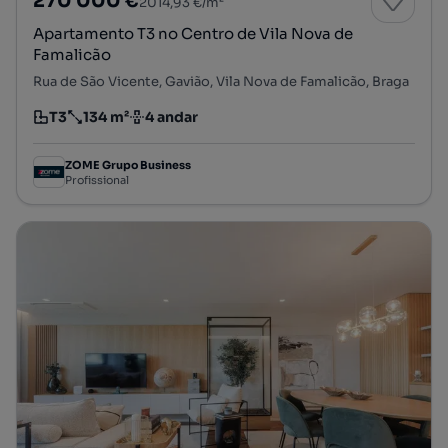
270 000 €
2014,93 €/m²
Apartamento T3 no Centro de Vila Nova de
Famalicão
Rua de São Vicente, Gavião, Vila Nova de Famalicão, Braga
T3
134 m²
4 andar
Tipologia
Preço por metro quadrado
Andar
ZOME Grupo Business
Profissional