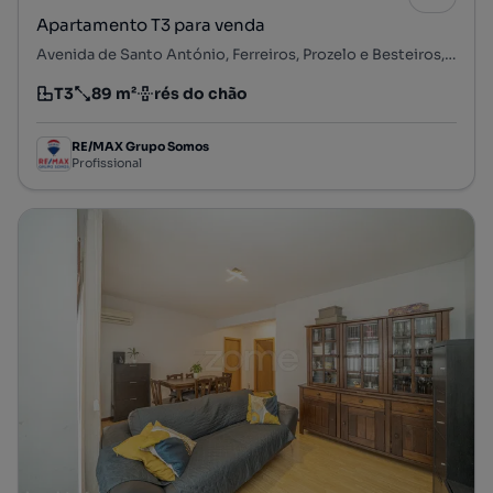
Apartamento T3 para venda
Avenida de Santo António, Ferreiros, Prozelo e Besteiros, Amares, Braga
T3
89 m²
rés do chão
Tipologia
Preço por metro quadrado
Andar
RE/MAX Grupo Somos
Profissional