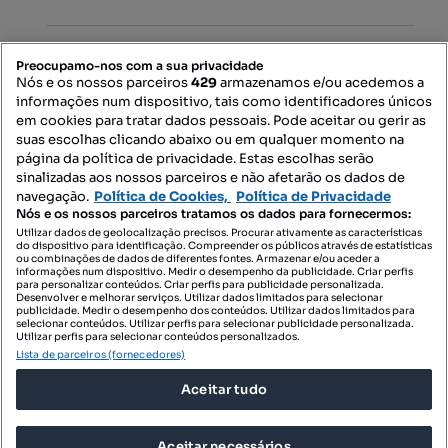
PORTAIS
Preocupamo-nos com a sua privacidade
Nós e os nossos parceiros
429
armazenamos e/ou acedemos a
informações num dispositivo, tais como identificadores únicos
Mapa do Site
em cookies para tratar dados pessoais. Pode aceitar ou gerir as
suas escolhas clicando abaixo ou em qualquer momento na
página da política de privacidade. Estas escolhas serão
sinalizadas aos nossos parceiros e não afetarão os dados de
Contacte-nos
navegação.
Política de Cookies,
Política de Privacidade
Nós e os nossos parceiros tratamos os dados para fornecermos:
Utilizar dados de geolocalização precisos. Procurar ativamente as características
do dispositivo para identificação. Compreender os públicos através de estatísticas
SIGA-NOS:
ou combinações de dados de diferentes fontes. Armazenar e/ou aceder a
informações num dispositivo. Medir o desempenho da publicidade. Criar perfis
para personalizar conteúdos. Criar perfis para publicidade personalizada.
Desenvolver e melhorar serviços. Utilizar dados limitados para selecionar
publicidade. Medir o desempenho dos conteúdos. Utilizar dados limitados para
selecionar conteúdos. Utilizar perfis para selecionar publicidade personalizada.
DESCARREGAR NA:
Utilizar perfis para selecionar conteúdos personalizados.
Lista de parceiros (fornecedores)
Aceitar tudo
Aceitar necessários