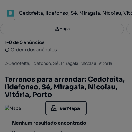
1
Mapa
Mapa
Filtros
Guardar pesquisa
3
1-0 de 0 anúncios
1-0 de 0 anúncios
Ordenar
Ordem dos anúncios
Ordem dos anúncios
...
Cedofeita, Ildefonso, Sé, Miragaia, Nicolau, Vitória
Terrenos para arrendar: Cedofeita,
Ildefonso, Sé, Miragaia, Nicolau,
Vitória, Porto
Ver Mapa
Nenhum resultado encontrado