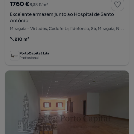
1760 €
8,38 €/m²
Excelente armazem junto ao Hospital de Santo
António
Miragaia - Virtudes, Cedofeita, Ildefonso, Sé, Miragaia, Nicolau, Vitória, Porto, Porto
210 m²
Preço por metro quadrado
PortoCapital, Lda
Profissional