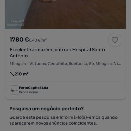
1780 €
8,48 €/m²
Excelente armazém junto ao Hospital Santo
António
Miragaia - Virtudes, Cedofeita, Ildefonso, Sé, Miragaia, Nicolau, Vitória, Porto, Porto
210 m²
Preço por metro quadrado
PortoCapital, Lda
Profissional
Pesquisa um negócio perfeito?
Guarde esta pesquisa e informá-lo(a)-emos quando
aparecerem novos anúncios coincidentes.