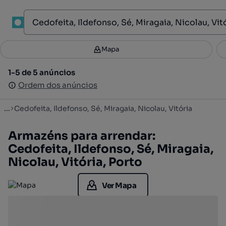
1
Mapa
Mapa
Filtros
Guardar pesquisa
3
1-5 de 5 anúncios
1-5 de 5 anúncios
Ordenar
Ordem dos anúncios
Ordem dos anúncios
...
Cedofeita, Ildefonso, Sé, Miragaia, Nicolau, Vitória
Armazéns para arrendar:
Cedofeita, Ildefonso, Sé, Miragaia,
Nicolau, Vitória, Porto
Ver Mapa