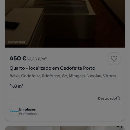
450 €
56,25 €/m²
Quarto - localizado em Cedofeita Porto
Baixa, Cedofeita, Ildefonso, Sé, Miragaia, Nicolau, Vitória, Porto, Porto
8 m²
Preço por metro quadrado
Destacado
Uniplaces
Profissional