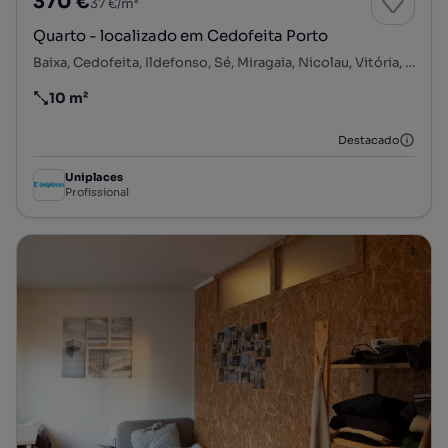
370 €
37 €/m²
Quarto - localizado em Cedofeita Porto
Baixa, Cedofeita, Ildefonso, Sé, Miragaia, Nicolau, Vitória, Porto, Porto
10 m²
Preço por metro quadrado
Destacado
Uniplaces
Profissional