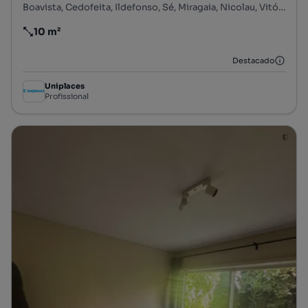
Boavista, Cedofeita, Ildefonso, Sé, Miragaia, Nicolau, Vitória, Porto, Porto
10 m²
Preço por metro quadrado
Destacado
Uniplaces
Profissional