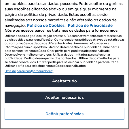
em cookies para tratar dados pessoais. Pode aceitar ou gerir as
suas escolhas clicando abaixo ou em qualquer momento na
página da política de privacidade. Estas escolhas serão
sinalizadas aos nossos parceiros e não afetarão os dados de
navegação.
Política de Cookies,
Política de Privacidade
Nós e os nossos parceiros tratamos os dados para fornecermos:
Utilizar dados de geolocalização precisos. Procurar ativamente as características
do dispositivo para identificação. Compreender os públicos através de estatísticas
ou combinações de dados de diferentes fontes. Armazenar e/ou aceder a
700 €
informações num dispositivo. Medir o desempenho da publicidade. Criar perfis
7 €/m²
para personalizar conteúdos. Criar perfis para publicidade personalizada.
Desenvolver e melhorar serviços. Utilizar dados limitados para selecionar
Quarto - localizado em Cedofeita Porto
publicidade. Medir o desempenho dos conteúdos. Utilizar dados limitados para
selecionar conteúdos. Utilizar perfis para selecionar publicidade personalizada.
Constituição, Cedofeita, Ildefonso, Sé, Miragaia, Nicolau, Vitória, Porto, Porto
Utilizar perfis para selecionar conteúdos personalizados.
Lista de parceiros (fornecedores)
100 m²
Preço por metro quadrado
Aceitar tudo
Uniplaces
Profissional
Aceitar necessários
Definir preferências