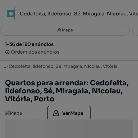
1
Mapa
Mapa
Filtros
Guardar pesquisa
3
1-36 de 120 anúncios
1-36 de 120 anúncios
Ordenar
Ordem dos anúncios
Ordem dos anúncios
...
Cedofeita, Ildefonso, Sé, Miragaia, Nicolau, Vitória
Quartos para arrendar: Cedofeita,
Ildefonso, Sé, Miragaia, Nicolau,
Vitória, Porto
Ver Mapa