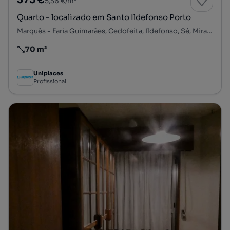
375 €
5,36 €/m²
Quarto - localizado em Santo Ildefonso Porto
Marquês - Faria Guimarães, Cedofeita, Ildefonso, Sé, Miragaia, Nicolau, Vitória, Porto, Porto
70 m²
Preço por metro quadrado
Uniplaces
Profissional