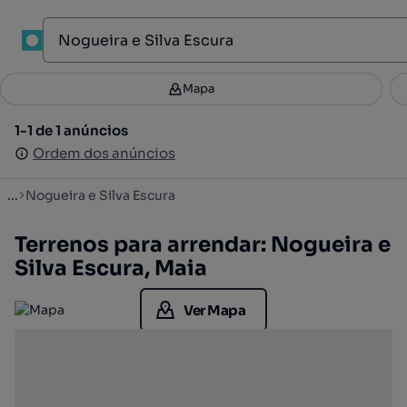
1
Mapa
Mapa
Filtros
Guardar pesquisa
3
1-1 de 1 anúncios
1-1 de 1 anúncios
Ordenar
Ordem dos anúncios
Ordem dos anúncios
...
Nogueira e Silva Escura
Terrenos para arrendar: Nogueira e
Silva Escura, Maia
Ver Mapa