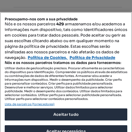
PORTAIS
Preocupamo-nos com a sua privacidade
Nós e os nossos parceiros
429
armazenamos e/ou acedemos a
informações num dispositivo, tais como identificadores únicos
Mapa do Site
em cookies para tratar dados pessoais. Pode aceitar ou gerir as
suas escolhas clicando abaixo ou em qualquer momento na
página da política de privacidade. Estas escolhas serão
sinalizadas aos nossos parceiros e não afetarão os dados de
Contacte-nos
navegação.
Política de Cookies,
Política de Privacidade
Nós e os nossos parceiros tratamos os dados para fornecermos:
Utilizar dados de geolocalização precisos. Procurar ativamente as características
do dispositivo para identificação. Compreender os públicos através de estatísticas
SIGA-NOS:
ou combinações de dados de diferentes fontes. Armazenar e/ou aceder a
informações num dispositivo. Medir o desempenho da publicidade. Criar perfis
para personalizar conteúdos. Criar perfis para publicidade personalizada.
Desenvolver e melhorar serviços. Utilizar dados limitados para selecionar
publicidade. Medir o desempenho dos conteúdos. Utilizar dados limitados para
selecionar conteúdos. Utilizar perfis para selecionar publicidade personalizada.
DESCARREGAR NA:
Utilizar perfis para selecionar conteúdos personalizados.
Lista de parceiros (fornecedores)
Aceitar tudo
Aceitar necessários
© 2026 Imovirtual.com, OLX Portugal, S.A.