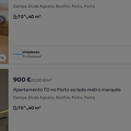
Campo 24 de Agosto, Bonfim, Porto, Porto
T0
40 m²
Tipologia
Preço por metro quadrado
Uniplaces
Profissional
/
16
900 €
22,50 €/m²
Apartamento T0 no Porto ao lado metro marquês
Campo 24 de Agosto, Bonfim, Porto, Porto
T0
40 m²
Tipologia
Preço por metro quadrado