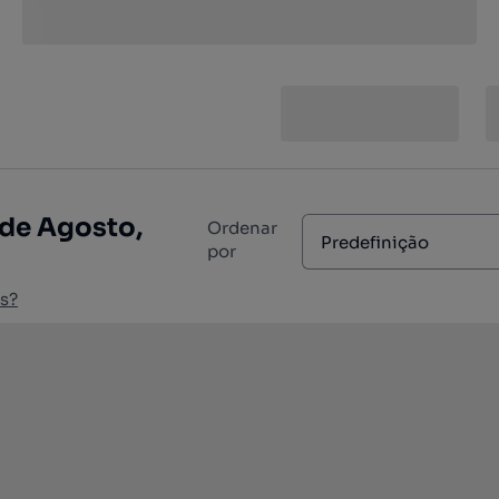
 de Agosto,
Ordenar
Predefinição
por
s?