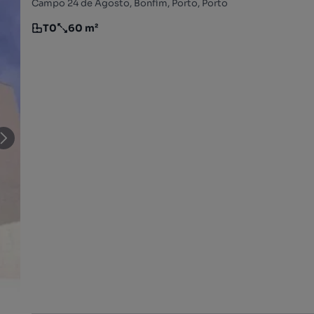
Campo 24 de Agosto, Bonfim, Porto, Porto
T0
60 m²
Tipologia
Preço por metro quadrado