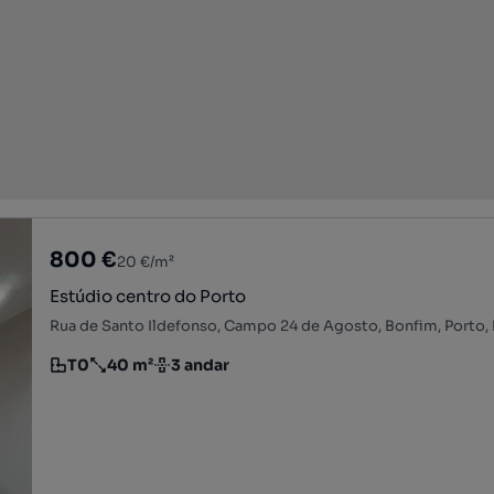
800 €
20 €/m²
Estúdio centro do Porto
Rua de Santo Ildefonso, Campo 24 de Agosto, Bonfim, Porto,
T0
40 m²
3 andar
Tipologia
Preço por metro quadrado
Andar