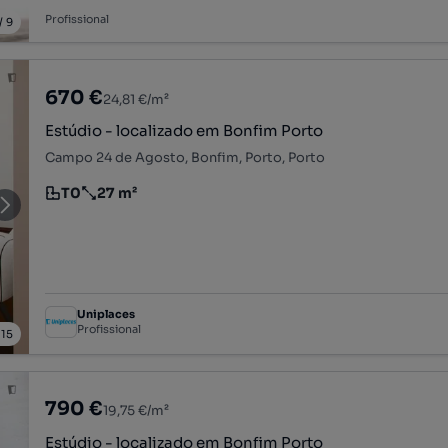
Profissional
/
9
670 €
24,81 €/m²
Estúdio - localizado em Bonfim Porto
Campo 24 de Agosto, Bonfim, Porto, Porto
T0
27 m²
Tipologia
Preço por metro quadrado
Uniplaces
Profissional
/
15
790 €
19,75 €/m²
Estúdio - localizado em Bonfim Porto