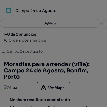
1
Mapa
Mapa
Filtros
Guardar pesquisa
4
1-0 de 0 anúncios
1-0 de 0 anúncios
Ordenar
Ordem dos anúncios
Ordem dos anúncios
...
Campo 24 de Agosto
Moradias para arrendar (villa):
Campo 24 de Agosto, Bonfim,
Porto
Ver Mapa
Nenhum resultado encontrado