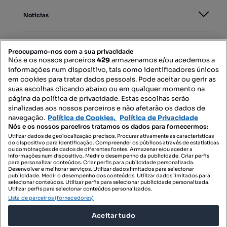
Notícias
PORTAIS
Preocupamo-nos com a sua privacidade
Nós e os nossos parceiros
429
armazenamos e/ou acedemos a
informações num dispositivo, tais como identificadores únicos
Mapa do Site
em cookies para tratar dados pessoais. Pode aceitar ou gerir as
suas escolhas clicando abaixo ou em qualquer momento na
página da política de privacidade. Estas escolhas serão
sinalizadas aos nossos parceiros e não afetarão os dados de
Contacte-nos
navegação.
Política de Cookies,
Política de Privacidade
Nós e os nossos parceiros tratamos os dados para fornecermos:
Utilizar dados de geolocalização precisos. Procurar ativamente as características
do dispositivo para identificação. Compreender os públicos através de estatísticas
SIGA-NOS:
ou combinações de dados de diferentes fontes. Armazenar e/ou aceder a
informações num dispositivo. Medir o desempenho da publicidade. Criar perfis
para personalizar conteúdos. Criar perfis para publicidade personalizada.
Desenvolver e melhorar serviços. Utilizar dados limitados para selecionar
publicidade. Medir o desempenho dos conteúdos. Utilizar dados limitados para
selecionar conteúdos. Utilizar perfis para selecionar publicidade personalizada.
DESCARREGAR NA:
Utilizar perfis para selecionar conteúdos personalizados.
Lista de parceiros (fornecedores)
Aceitar tudo