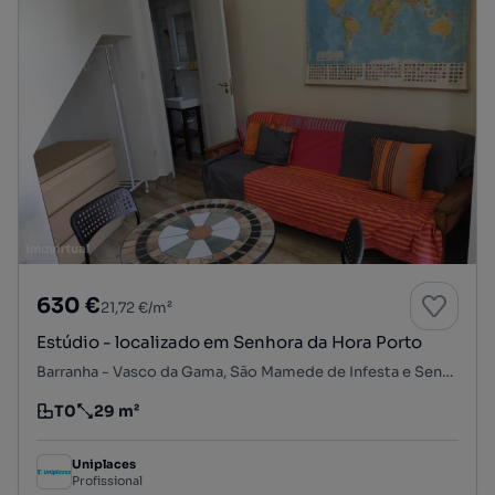
630 €
21,72 €/m²
Estúdio - localizado em Senhora da Hora Porto
Barranha - Vasco da Gama, São Mamede de Infesta e Senhora da Hora, Matosinhos, Porto
T0
29 m²
Tipologia
Preço por metro quadrado
Uniplaces
Profissional