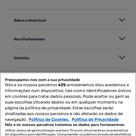
Sobre o Imovirtual
Para Profissionais
Notícias
PORTAIS
Preocupamo-nos com a sua privacidade
Nós e os nossos parceiros
429
armazenamos e/ou acedemos a
informações num dispositivo, tais como identificadores únicos
Mapa do Site
em cookies para tratar dados pessoais. Pode aceitar ou gerir as
suas escolhas clicando abaixo ou em qualquer momento na
página da política de privacidade. Estas escolhas serão
sinalizadas aos nossos parceiros e não afetarão os dados de
Contacte-nos
navegação.
Política de Cookies,
Política de Privacidade
Nós e os nossos parceiros tratamos os dados para fornecermos:
Utilizar dados de geolocalização precisos. Procurar ativamente as características
do dispositivo para identificação. Compreender os públicos através de estatísticas
SIGA-NOS: