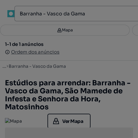
1
Mapa
Mapa
Filtros
Guardar pesquisa
3
1-1 de 1 anúncios
1-1 de 1 anúncios
Ordenar
Ordem dos anúncios
Ordem dos anúncios
...
Barranha - Vasco da Gama
Estúdios para arrendar: Barranha -
Vasco da Gama, São Mamede de
Infesta e Senhora da Hora,
Matosinhos
Ver Mapa