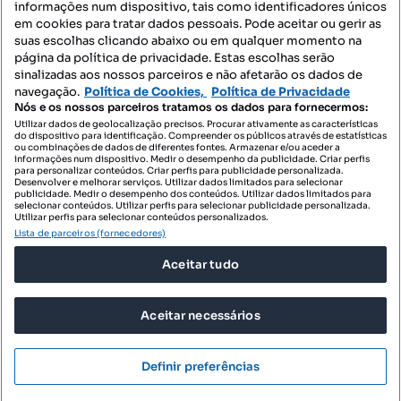
informações num dispositivo, tais como identificadores únicos
Mapa do Site
em cookies para tratar dados pessoais. Pode aceitar ou gerir as
suas escolhas clicando abaixo ou em qualquer momento na
página da política de privacidade. Estas escolhas serão
sinalizadas aos nossos parceiros e não afetarão os dados de
Contacte-nos
navegação.
Política de Cookies,
Política de Privacidade
Nós e os nossos parceiros tratamos os dados para fornecermos:
Utilizar dados de geolocalização precisos. Procurar ativamente as características
do dispositivo para identificação. Compreender os públicos através de estatísticas
SIGA-NOS:
ou combinações de dados de diferentes fontes. Armazenar e/ou aceder a
informações num dispositivo. Medir o desempenho da publicidade. Criar perfis
para personalizar conteúdos. Criar perfis para publicidade personalizada.
Desenvolver e melhorar serviços. Utilizar dados limitados para selecionar
publicidade. Medir o desempenho dos conteúdos. Utilizar dados limitados para
selecionar conteúdos. Utilizar perfis para selecionar publicidade personalizada.
DESCARREGAR NA:
Utilizar perfis para selecionar conteúdos personalizados.
Lista de parceiros (fornecedores)
Aceitar tudo
Aceitar necessários
© 2026 Imovirtual.com, OLX Portugal, S.A.
TERMOS DE UTILIZAÇÃO
Definir preferências
POLÍTICA DE PRIVACIDADE
CONFIGURAÇÕES DE PRIVACIDADE