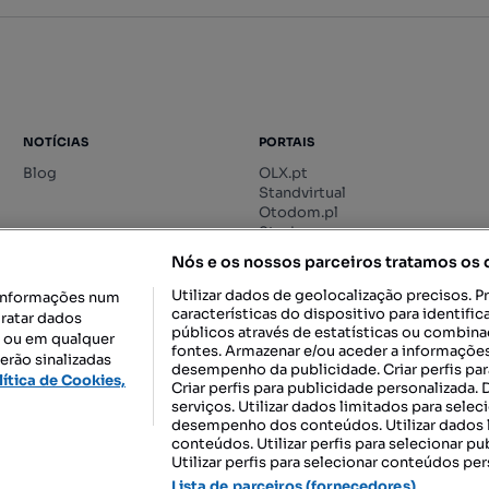
NOTÍCIAS
PORTAIS
Blog
OLX.pt
Standvirtual
Otodom.pl
Storia.ro
Nós e os nossos parceiros tratamos os
Utilizar dados de geolocalização precisos. P
informações num
características do dispositivo para identif
tratar dados
públicos através de estatísticas ou combin
o ou em qualquer
fontes. Armazenar e/ou aceder a informações
erão sinalizadas
desempenho da publicidade. Criar perfis par
DESCARREGAR NA:
lítica de Cookies,
Criar perfis para publicidade personalizada.
serviços. Utilizar dados limitados para selec
desempenho dos conteúdos. Utilizar dados l
conteúdos. Utilizar perfis para selecionar pu
Utilizar perfis para selecionar conteúdos per
gal, S.A.
TERMOS DE UTILIZAÇÃO
POLÍTICA DE PRIVACIDADE
CONF
Lista de parceiros (fornecedores)