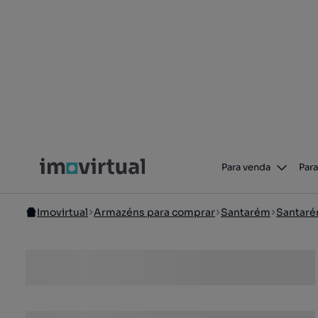
Para venda
Para
Imovirtual
Armazéns para comprar
Santarém
Santar