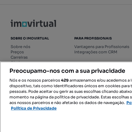
SOBRE O IMOVIRTUAL
PARA PROFISSIONAIS
Sobre nós
Vantagens para Profissionais
Preços
Integrações com CRM
Carreiras
Ajuda
Livro de Reclamações online
Preocupamo-nos com a sua privacidade
Regulamento dos Serviços
Digitais
Nós e os nossos parceiros
429
armazenamos e/ou acedemos a 
dispositivo, tais como identificadores únicos em cookies para 
pessoais. Pode aceitar ou gerir as suas escolhas clicando abaix
momento na página da política de privacidade. Estas escolhas s
SIGA-NOS:
aos nossos parceiros e não afetarão os dados de navegação.
Po
Política de Privacidade
© 2026 Imovirtual.com, OLX Portu