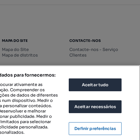
MAPA DO SITE
CONTACTE-NOS
Mapa do Site
Contacte-nos - Serviço
Mapa de distritos
Clientes
 dados para fornecermos:
rocurar ativamente as
Aceitar tudo
icação. Compreender os
ações de dados de diferentes
 num dispositivo. Medir o
a personalizar conteúdos.
Aceitar necessários
 Desenvolver e melhorar
ionar publicidade. Medir o
imitados para selecionar
blicidade personalizada.
Definir preferências
sonalizados.
IGURAÇÕES DE PRIVACIDADE