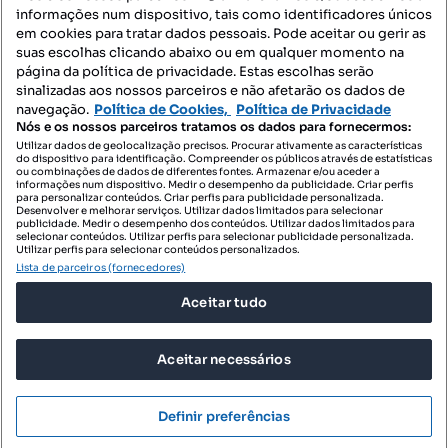
informações num dispositivo, tais como identificadores únicos
Mapa do Site
em cookies para tratar dados pessoais. Pode aceitar ou gerir as
suas escolhas clicando abaixo ou em qualquer momento na
página da política de privacidade. Estas escolhas serão
sinalizadas aos nossos parceiros e não afetarão os dados de
Contacte-nos
navegação.
Política de Cookies,
Política de Privacidade
Nós e os nossos parceiros tratamos os dados para fornecermos:
Utilizar dados de geolocalização precisos. Procurar ativamente as características
do dispositivo para identificação. Compreender os públicos através de estatísticas
SIGA-NOS:
ou combinações de dados de diferentes fontes. Armazenar e/ou aceder a
informações num dispositivo. Medir o desempenho da publicidade. Criar perfis
para personalizar conteúdos. Criar perfis para publicidade personalizada.
Desenvolver e melhorar serviços. Utilizar dados limitados para selecionar
publicidade. Medir o desempenho dos conteúdos. Utilizar dados limitados para
selecionar conteúdos. Utilizar perfis para selecionar publicidade personalizada.
DESCARREGAR NA:
Utilizar perfis para selecionar conteúdos personalizados.
Lista de parceiros (fornecedores)
Aceitar tudo
Aceitar necessários
© 2026 Imovirtual.com, OLX Portugal, S.A.
TERMOS DE UTILIZAÇÃO
Definir preferências
POLÍTICA DE PRIVACIDADE
CONFIGURAÇÕES DE PRIVACIDADE