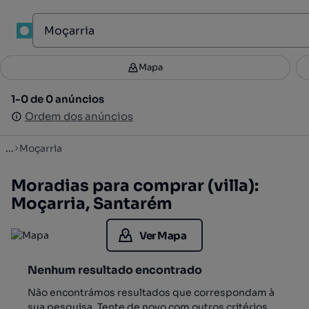
1
Mapa
Mapa
Filtros
Guardar pesquisa
3
1-0 de 0 anúncios
1-0 de 0 anúncios
Ordenar
Ordem dos anúncios
Ordem dos anúncios
...
Moçarria
Moradias para comprar (villa):
Moçarria, Santarém
Ver Mapa
Nenhum resultado encontrado
Não encontrámos resultados que correspondam à
sua pesquisa. Tente de novo com outros critérios