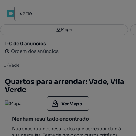
1
Mapa
Mapa
Filtros
Guardar pesquisa
3
1-0 de 0 anúncios
1-0 de 0 anúncios
Ordenar
Ordem dos anúncios
Ordem dos anúncios
...
Vade
Quartos para arrendar: Vade, Vila
Verde
Ver Mapa
Nenhum resultado encontrado
Não encontrámos resultados que correspondam à
sua pesquisa. Tente de novo com outros critérios