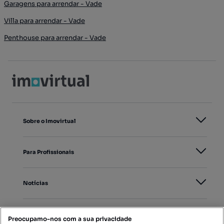
Garagens para arrendar - Vade
Villa para arrendar - Vade
Penthouse para arrendar - Vade
Sobre o Imovirtual
Para Profissionais
Notícias
PORTAIS
Preocupamo-nos com a sua privacidade