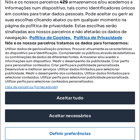
Nós e os nossos parceiros
429
armazenamos e/ou acedemos a
informações num dispositivo, tais como identificadores únicos
Mapa do Site
em cookies para tratar dados pessoais. Pode aceitar ou gerir as
suas escolhas clicando abaixo ou em qualquer momento na
página da política de privacidade. Estas escolhas serão
sinalizadas aos nossos parceiros e não afetarão os dados de
Contacte-nos
navegação.
Política de Cookies,
Política de Privacidade
Nós e os nossos parceiros tratamos os dados para fornecermos:
Utilizar dados de geolocalização precisos. Procurar ativamente as características
do dispositivo para identificação. Compreender os públicos através de estatísticas
SIGA-NOS:
ou combinações de dados de diferentes fontes. Armazenar e/ou aceder a
informações num dispositivo. Medir o desempenho da publicidade. Criar perfis
para personalizar conteúdos. Criar perfis para publicidade personalizada.
Desenvolver e melhorar serviços. Utilizar dados limitados para selecionar
publicidade. Medir o desempenho dos conteúdos. Utilizar dados limitados para
selecionar conteúdos. Utilizar perfis para selecionar publicidade personalizada.
DESCARREGAR NA:
Utilizar perfis para selecionar conteúdos personalizados.
Lista de parceiros (fornecedores)
Aceitar tudo
Aceitar necessários
© 2026 Imovirtual.com, OLX Portugal, S.A.
TERMOS DE UTILIZAÇÃO
Definir preferências
POLÍTICA DE PRIVACIDADE
CONFIGURAÇÕES DE PRIVACIDADE