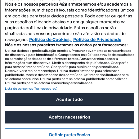
Nós e os nossos parceiros
429
armazenamos e/ou acedemos a
informações num dispositivo, tais como identificadores únicos
Mapa do Site
em cookies para tratar dados pessoais. Pode aceitar ou gerir as
suas escolhas clicando abaixo ou em qualquer momento na
página da política de privacidade. Estas escolhas serão
sinalizadas aos nossos parceiros e não afetarão os dados de
Contacte-nos
navegação.
Política de Cookies,
Política de Privacidade
Nós e os nossos parceiros tratamos os dados para fornecermos:
Utilizar dados de geolocalização precisos. Procurar ativamente as características
do dispositivo para identificação. Compreender os públicos através de estatísticas
SIGA-NOS:
ou combinações de dados de diferentes fontes. Armazenar e/ou aceder a
informações num dispositivo. Medir o desempenho da publicidade. Criar perfis
para personalizar conteúdos. Criar perfis para publicidade personalizada.
Desenvolver e melhorar serviços. Utilizar dados limitados para selecionar
publicidade. Medir o desempenho dos conteúdos. Utilizar dados limitados para
selecionar conteúdos. Utilizar perfis para selecionar publicidade personalizada.
DESCARREGAR NA:
Utilizar perfis para selecionar conteúdos personalizados.
Lista de parceiros (fornecedores)
Aceitar tudo
Aceitar necessários
© 2026 Imovirtual.com, OLX Portugal, S.A.
TERMOS DE UTILIZAÇÃO
Definir preferências
POLÍTICA DE PRIVACIDADE