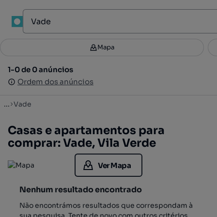
1
Mapa
Mapa
Filtros
Guardar pesquisa
1
1-0 de 0 anúncios
1-0 de 0 anúncios
Ordenar
Ordem dos anúncios
Ordem dos anúncios
...
Vade
Casas e apartamentos para
comprar: Vade, Vila Verde
Ver Mapa
Nenhum resultado encontrado
Não encontrámos resultados que correspondam à
sua pesquisa. Tente de novo com outros critérios