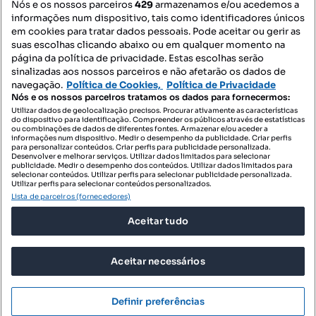
Nós e os nossos parceiros
429
armazenamos e/ou acedemos a
informações num dispositivo, tais como identificadores únicos
Mapa do Site
em cookies para tratar dados pessoais. Pode aceitar ou gerir as
suas escolhas clicando abaixo ou em qualquer momento na
página da política de privacidade. Estas escolhas serão
sinalizadas aos nossos parceiros e não afetarão os dados de
Contacte-nos
navegação.
Política de Cookies,
Política de Privacidade
Nós e os nossos parceiros tratamos os dados para fornecermos:
Utilizar dados de geolocalização precisos. Procurar ativamente as características
do dispositivo para identificação. Compreender os públicos através de estatísticas
SIGA-NOS:
ou combinações de dados de diferentes fontes. Armazenar e/ou aceder a
informações num dispositivo. Medir o desempenho da publicidade. Criar perfis
para personalizar conteúdos. Criar perfis para publicidade personalizada.
Desenvolver e melhorar serviços. Utilizar dados limitados para selecionar
publicidade. Medir o desempenho dos conteúdos. Utilizar dados limitados para
selecionar conteúdos. Utilizar perfis para selecionar publicidade personalizada.
DESCARREGAR NA:
Utilizar perfis para selecionar conteúdos personalizados.
Lista de parceiros (fornecedores)
Aceitar tudo
Aceitar necessários
© 2026 Imovirtual.com, OLX Portugal, S.A.
TERMOS DE UTILIZAÇÃO
Definir preferências
POLÍTICA DE PRIVACIDADE
CONFIGURAÇÕES DE PRIVACIDADE