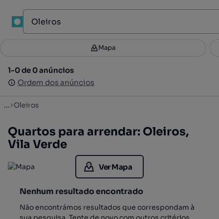
1
Mapa
Mapa
Filtros
Guardar pesquisa
3
1-0 de 0 anúncios
1-0 de 0 anúncios
Ordenar
Ordem dos anúncios
Ordem dos anúncios
...
Oleiros
Quartos para arrendar: Oleiros,
Vila Verde
Ver Mapa
Nenhum resultado encontrado
Não encontrámos resultados que correspondam à
sua pesquisa. Tente de novo com outros critérios