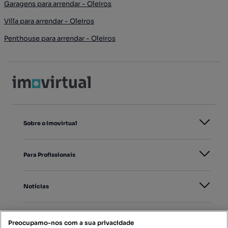
Garagens para arrendar - Oleiros
Villa para arrendar - Oleiros
Penthouse para arrendar - Oleiros
Sobre o Imovirtual
Para Profissionais
Notícias
PORTAIS
Preocupamo-nos com a sua privacidade