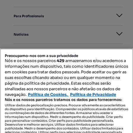
Para Profissionais
Notícias
PORTAIS
Preocupamo-nos com a sua privacidade
Nós e os nossos parceiros
429
armazenamos e/ou acedemos a
informações num dispositivo, tais como identificadores únicos
Mapa do Site
em cookies para tratar dados pessoais. Pode aceitar ou gerir as
suas escolhas clicando abaixo ou em qualquer momento na
página da política de privacidade. Estas escolhas serão
sinalizadas aos nossos parceiros e não afetarão os dados de
Contacte-nos
navegação.
Política de Cookies,
Política de Privacidade
Nós e os nossos parceiros tratamos os dados para fornecermos:
Utilizar dados de geolocalização precisos. Procurar ativamente as características
do dispositivo para identificação. Compreender os públicos através de estatísticas
SIGA-NOS:
ou combinações de dados de diferentes fontes. Armazenar e/ou aceder a
informações num dispositivo. Medir o desempenho da publicidade. Criar perfis
para personalizar conteúdos. Criar perfis para publicidade personalizada.
Desenvolver e melhorar serviços. Utilizar dados limitados para selecionar
publicidade. Medir o desempenho dos conteúdos. Utilizar dados limitados para
selecionar conteúdos. Utilizar perfis para selecionar publicidade personalizada.