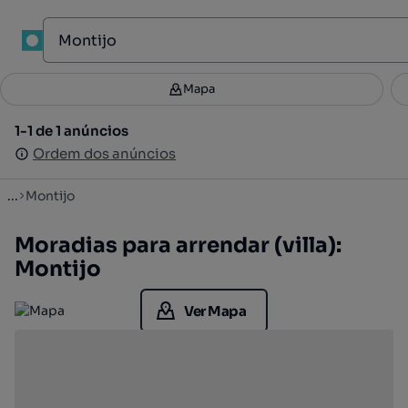
1
Mapa
Mapa
Filtros
Guardar pesquisa
4
1-1 de 1 anúncios
1-1 de 1 anúncios
Ordenar
Ordem dos anúncios
Ordem dos anúncios
...
Montijo
Moradias para arrendar (villa):
Montijo
Ver Mapa