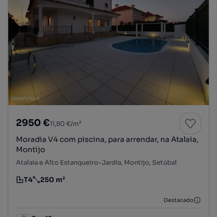
2950 €
11,80 €/m²
Moradia V4 com piscina, para arrendar, na Atalaia,
Montijo
Atalaia e Alto Estanqueiro-Jardia, Montijo, Setúbal
T4
250 m²
Tipologia
Preço por metro quadrado
Destacado