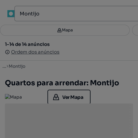
1
Mapa
Mapa
Filtros
Guardar pesquisa
3
1-14 de 14 anúncios
1-14 de 14 anúncios
Ordenar
Ordem dos anúncios
Ordem dos anúncios
...
Montijo
Quartos para arrendar: Montijo
Ver Mapa