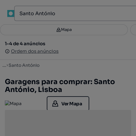
1
Mapa
Mapa
Filtros
Guardar pesquisa
2
1-4 de 4 anúncios
1-4 de 4 anúncios
Ordenar
Ordem dos anúncios
Ordem dos anúncios
...
Santo António
Garagens para comprar: Santo
António, Lisboa
Ver Mapa