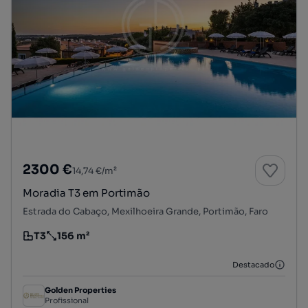
2300 €
14,74 €/m²
Moradia T3 em Portimão
Estrada do Cabaço, Mexilhoeira Grande, Portimão, Faro
T3
156 m²
Tipologia
Preço por metro quadrado
Destacado
Golden Properties
Profissional