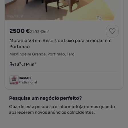
2500 €
21,93 €/m²
Moradia V3 em Resort de Luxo para arrendar em
Portimão
Mexilhoeira Grande, Portimão, Faro
T3
114 m²
Tipologia
Preço por metro quadrado
Casa10
Profissional
Pesquisa um negócio perfeito?
Guarde esta pesquisa e informá-lo(a)-emos quando
aparecerem novos anúncios coincidentes.