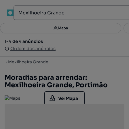
1
Mapa
Mapa
Filtros
Guardar pesquisa
3
1-4 de 4 anúncios
1-4 de 4 anúncios
Ordenar
Ordem dos anúncios
Ordem dos anúncios
...
Mexilhoeira Grande
Moradias para arrendar:
Mexilhoeira Grande, Portimão
Ver Mapa