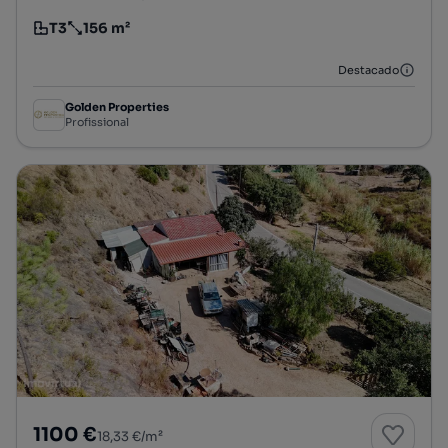
T3
156 m²
Tipologia
Preço por metro quadrado
Destacado
Golden Properties
Profissional
1100 €
18,33 €/m²