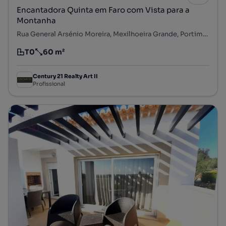
Encantadora Quinta em Faro com Vista para a
Montanha
Rua General Arsénio Moreira, Mexilhoeira Grande, Portimão, Faro
T0
60 m²
Tipologia
Preço por metro quadrado
Century 21 Realty Art II
Profissional