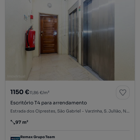
1150 €
11,86 €/m²
Escritório T4 para arrendamento
Estrada dos Ciprestes, São Gabriel - Varzinha, S. Julião, N. S. da Anunciada e S. Maria da Graça, Setúbal, Setúbal
97 m²
Preço por metro quadrado
Remax Grupo Team