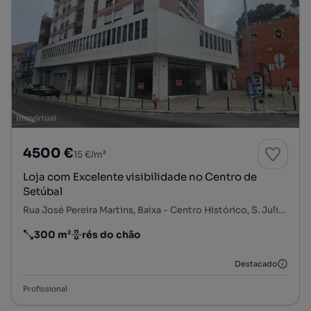
4500 €
15 €/m²
Loja com Excelente visibilidade no Centro de
Setúbal
Rua José Pereira Martins, Baixa - Centro Histórico, S. Julião, N. S. da Anunciada e S. Maria da Graça, Setúbal, Setúbal
300 m²
rés do chão
Preço por metro quadrado
Andar
Destacado
Profissional