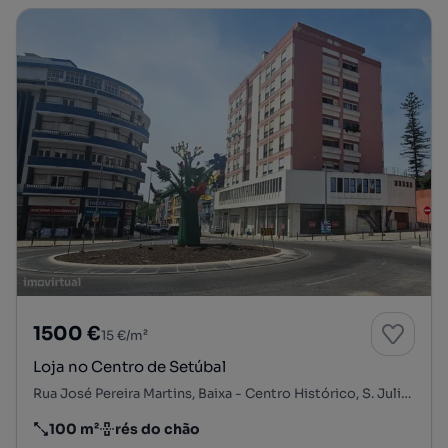
1500 €
15 €/m²
Loja no Centro de Setúbal
Rua José Pereira Martins, Baixa - Centro Histórico, S. Julião, N. S. da Anunciada e S. Maria da Graça, Setúbal, Setúbal
100 m²
rés do chão
Preço por metro quadrado
Andar