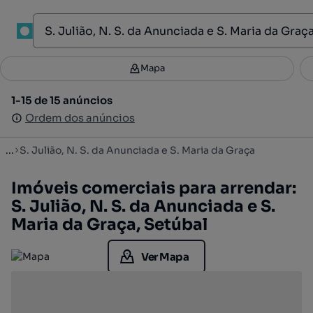
1
Mapa
Mapa
Filtros
Guardar pesquisa
3
1-15 de 15 anúncios
1-15 de 15 anúncios
Ordenar
Ordem dos anúncios
Ordem dos anúncios
...
S. Julião, N. S. da Anunciada e S. Maria da Graça
Imóveis comerciais para arrendar:
S. Julião, N. S. da Anunciada e S.
Maria da Graça, Setúbal
Ver Mapa