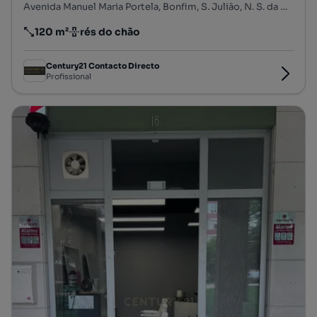
Avenida Manuel Maria Portela, Bonfim, S. Julião, N. S. da Anunciada e S. Maria da Graça, Setúbal, Setúbal
120 m²
rés do chão
Preço por metro quadrado
Andar
Century21 Contacto Directo
Profissional