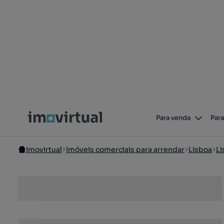
Para venda
Para
Imovirtual
Imóveis comerciais para arrendar
Lisboa
Li