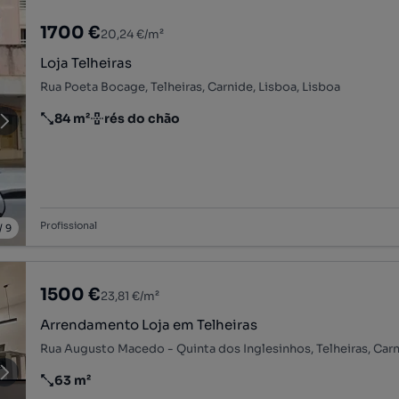
1700 €
20,24 €/m²
Loja Telheiras
Rua Poeta Bocage, Telheiras, Carnide, Lisboa, Lisboa
84 m²
rés do chão
Preço por metro quadrado
Andar
Profissional
/
9
1500 €
23,81 €/m²
Arrendamento Loja em Telheiras
63 m²
Preço por metro quadrado