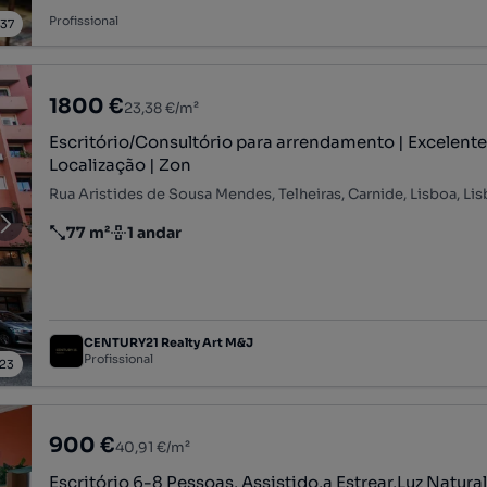
Profissional
/
37
1800 €
23,38 €/m²
Escritório/Consultório para arrendamento | Excelent
Localização | Zon
Rua Aristides de Sousa Mendes, Telheiras, Carnide, Lisboa, Li
77 m²
1 andar
Preço por metro quadrado
Andar
CENTURY21 Realty Art M&J
Profissional
23
900 €
40,91 €/m²
Escritório 6-8 Pessoas, Assistido,a Estrear,Luz Natural