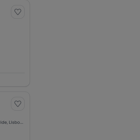
Rua Augusto Macedo - Quinta dos Inglesinhos, Telheiras, Carnide, Lisboa, Lisboa