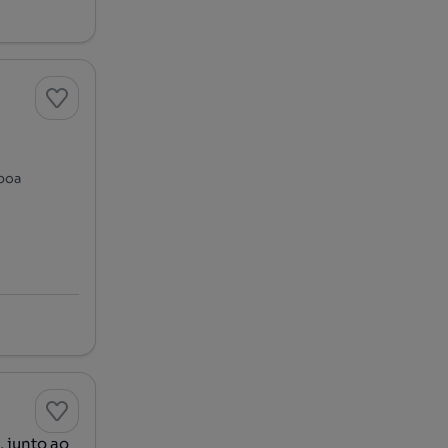
e
sboa
, junto ao