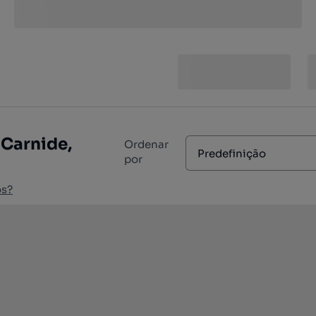
 Carnide,
Ordenar
Predefinição
por
os?