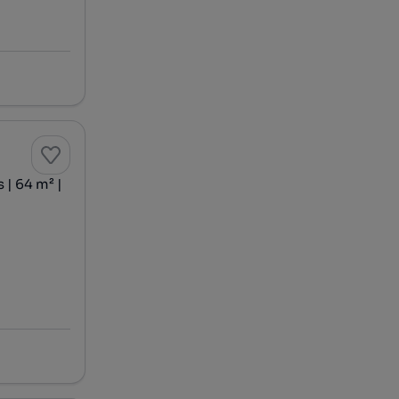
 | 64 m² |