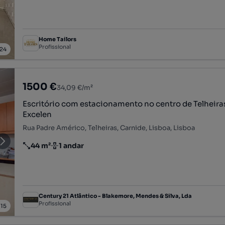
Home Tailors
Profissional
24
1500 €
34,09 €/m²
Escritório com estacionamento no centro de Telheiras
Excelen
Rua Padre Américo, Telheiras, Carnide, Lisboa, Lisboa
44 m²
1 andar
Preço por metro quadrado
Andar
Century 21 Atlântico - Blakemore, Mendes & Silva, Lda
Profissional
/
15