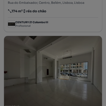
Rua do Embaixador, Centro, Belém, Lisboa, Lisboa
174 m²
rés do chão
Preço por metro quadrado
Andar
CENTURY 21 Colombo III
Profissional