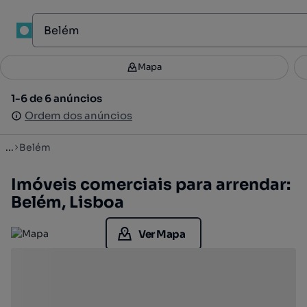
1
Mapa
Mapa
Filtros
Guardar pesquisa
3
1-6 de 6 anúncios
1-6 de 6 anúncios
Ordenar
Ordem dos anúncios
Ordem dos anúncios
...
Belém
Imóveis comerciais para arrendar:
Belém, Lisboa
Ver Mapa