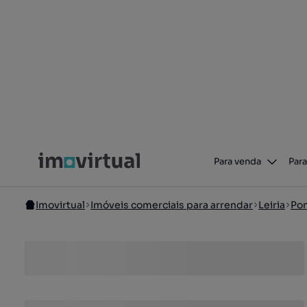
Para venda
Para
Imovirtual
Imóveis comerciais para arrendar
Leiria
Po