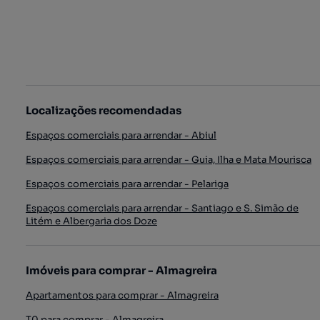
Localizações recomendadas
Espaços comerciais para arrendar - Abiul
Espaços comerciais para arrendar - Guia, Ilha e Mata Mourisca
Espaços comerciais para arrendar - Pelariga
Espaços comerciais para arrendar - Santiago e S. Simão de
Litém e Albergaria dos Doze
Imóveis para comprar - Almagreira
Apartamentos para comprar - Almagreira
T0 para comprar - Almagreira