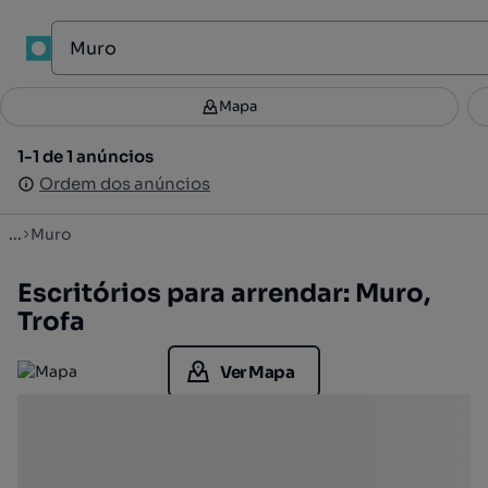
1
Mapa
Mapa
Filtros
Guardar pesquisa
4
1-1 de 1 anúncios
1-1 de 1 anúncios
Ordenar
Ordem dos anúncios
Ordem dos anúncios
...
Muro
Escritórios para arrendar: Muro,
Trofa
Ver Mapa