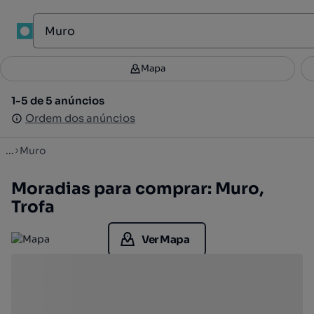
1
Mapa
Mapa
Filtros
Guardar pesquisa
2
1-5 de 5 anúncios
1-5 de 5 anúncios
Ordenar
Ordem dos anúncios
Ordem dos anúncios
...
Muro
Moradias para comprar: Muro,
Trofa
Ver Mapa