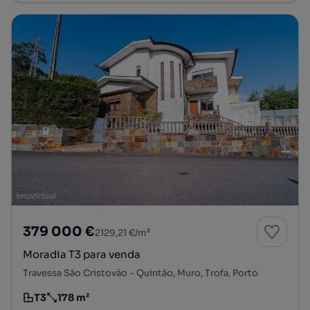
379 000 €
2129,21 €/m²
Moradia T3 para venda
Travessa São Cristovão - Quintão, Muro, Trofa, Porto
T3
178 m²
Tipologia
Preço por metro quadrado