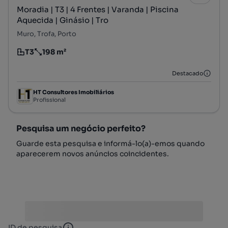
Moradia | T3 | 4 Frentes | Varanda | Piscina
Aquecida | Ginásio | Tro
Muro, Trofa, Porto
T3
198 m²
Tipologia
Preço por metro quadrado
Destacado
HT Consultores Imobiliários
Profissional
Pesquisa um negócio perfeito?
Guarde esta pesquisa e informá-lo(a)-emos quando
aparecerem novos anúncios coincidentes.
ID de pesquisa
ID de pesquisa