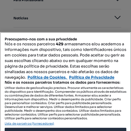
Notícias
PORTAIS
Preocupamo-nos com a sua privacidade
Nós e os nossos parceiros
429
armazenamos e/ou acedemos a
informações num dispositivo, tais como identificadores únicos
Mapa do Site
em cookies para tratar dados pessoais. Pode aceitar ou gerir as
suas escolhas clicando abaixo ou em qualquer momento na
página da política de privacidade. Estas escolhas serão
sinalizadas aos nossos parceiros e não afetarão os dados de
Contacte-nos
navegação.
Política de Cookies,
Política de Privacidade
Nós e os nossos parceiros tratamos os dados para fornecermos:
Utilizar dados de geolocalização precisos. Procurar ativamente as características
do dispositivo para identificação. Compreender os públicos através de estatísticas
SIGA-NOS:
ou combinações de dados de diferentes fontes. Armazenar e/ou aceder a
informações num dispositivo. Medir o desempenho da publicidade. Criar perfis
para personalizar conteúdos. Criar perfis para publicidade personalizada.
Desenvolver e melhorar serviços. Utilizar dados limitados para selecionar
publicidade. Medir o desempenho dos conteúdos. Utilizar dados limitados para
selecionar conteúdos. Utilizar perfis para selecionar publicidade personalizada.
DESCARREGAR NA:
Utilizar perfis para selecionar conteúdos personalizados.
Lista de parceiros (fornecedores)