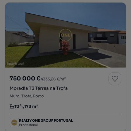
750 000 €
4335,26 €/m²
Moradia T3 Térrea na Trofa
Muro, Trofa, Porto
T3
173 m²
Tipologia
Preço por metro quadrado
REALTY ONE GROUP PORTUGAL
Profissional