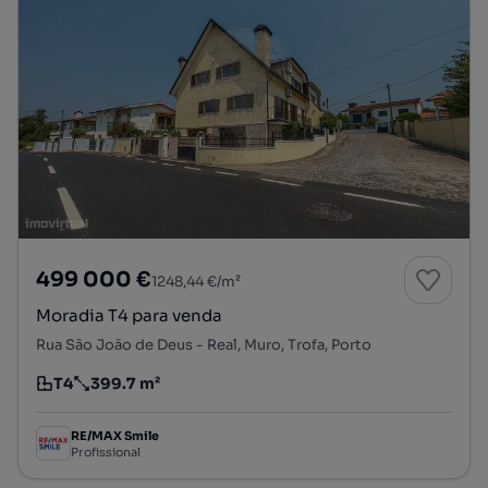
499 000 €
1248,44 €/m²
Moradia T4 para venda
Rua São João de Deus - Real, Muro, Trofa, Porto
T4
399.7 m²
Tipologia
Preço por metro quadrado
RE/MAX Smile
Profissional