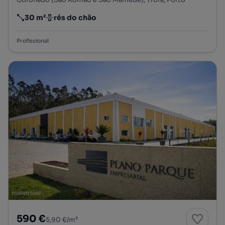
30 m²
rés do chão
Preço por metro quadrado
Andar
Profissional
590 €
5,90 €/m²