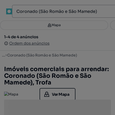
1
Mapa
Mapa
Filtros
Guardar pesquisa
3
1-4 de 4 anúncios
1-4 de 4 anúncios
Ordenar
Ordem dos anúncios
Ordem dos anúncios
...
Coronado (São Romão e São Mamede)
Imóveis comerciais para arrendar:
Coronado (São Romão e São
Mamede), Trofa
Ver Mapa