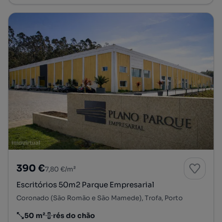
390 €
7,80 €/m²
Escritórios 50m2 Parque Empresarial
Coronado (São Romão e São Mamede), Trofa, Porto
50 m²
rés do chão
Preço por metro quadrado
Andar