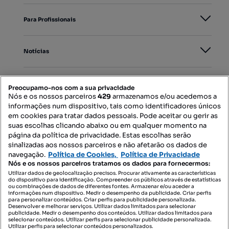
Para Profissionais
Notícias
PORTAIS
Preocupamo-nos com a sua privacidade
Nós e os nossos parceiros
429
armazenamos e/ou acedemos a
informações num dispositivo, tais como identificadores únicos
Mapa do Site
em cookies para tratar dados pessoais. Pode aceitar ou gerir as
suas escolhas clicando abaixo ou em qualquer momento na
página da política de privacidade. Estas escolhas serão
sinalizadas aos nossos parceiros e não afetarão os dados de
Contacte-nos
navegação.
Política de Cookies,
Política de Privacidade
Nós e os nossos parceiros tratamos os dados para fornecermos:
Utilizar dados de geolocalização precisos. Procurar ativamente as características
do dispositivo para identificação. Compreender os públicos através de estatísticas
SIGA-NOS:
ou combinações de dados de diferentes fontes. Armazenar e/ou aceder a
informações num dispositivo. Medir o desempenho da publicidade. Criar perfis
para personalizar conteúdos. Criar perfis para publicidade personalizada.
Desenvolver e melhorar serviços. Utilizar dados limitados para selecionar
publicidade. Medir o desempenho dos conteúdos. Utilizar dados limitados para
selecionar conteúdos. Utilizar perfis para selecionar publicidade personalizada.
DESCARREGAR NA:
Utilizar perfis para selecionar conteúdos personalizados.