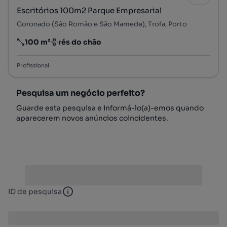
Escritórios 100m2 Parque Empresarial
Coronado (São Romão e São Mamede), Trofa, Porto
100 m²
rés do chão
Preço por metro quadrado
Andar
Profissional
Pesquisa um negócio perfeito?
Guarde esta pesquisa e informá-lo(a)-emos quando
aparecerem novos anúncios coincidentes.
ID de pesquisa
ID de pesquisa