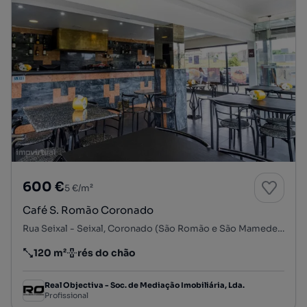
600 €
5 €/m²
Café S. Romão Coronado
Rua Seixal - Seixal, Coronado (São Romão e São Mamede), Trofa, Porto
120 m²
rés do chão
Preço por metro quadrado
Andar
Real Objectiva - Soc. de Mediação Imobiliária, Lda.
Profissional