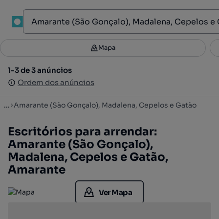
1
Mapa
Mapa
Filtros
Guardar pesquisa
4
1-3 de 3 anúncios
1-3 de 3 anúncios
Ordenar
Ordem dos anúncios
Ordem dos anúncios
...
Amarante (São Gonçalo), Madalena, Cepelos e Gatão
Escritórios para arrendar:
Amarante (São Gonçalo),
Madalena, Cepelos e Gatão,
Amarante
Ver Mapa