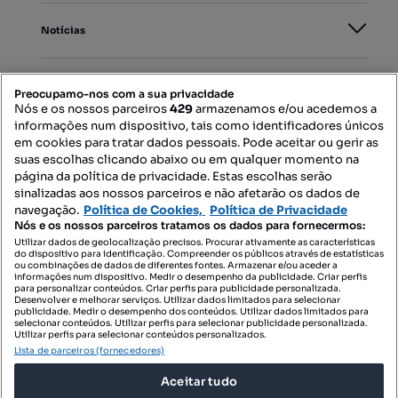
Notícias
PORTAIS
Preocupamo-nos com a sua privacidade
Nós e os nossos parceiros
429
armazenamos e/ou acedemos a
informações num dispositivo, tais como identificadores únicos
Mapa do Site
em cookies para tratar dados pessoais. Pode aceitar ou gerir as
suas escolhas clicando abaixo ou em qualquer momento na
página da política de privacidade. Estas escolhas serão
sinalizadas aos nossos parceiros e não afetarão os dados de
Contacte-nos
navegação.
Política de Cookies,
Política de Privacidade
Nós e os nossos parceiros tratamos os dados para fornecermos:
Utilizar dados de geolocalização precisos. Procurar ativamente as características
do dispositivo para identificação. Compreender os públicos através de estatísticas
SIGA-NOS:
ou combinações de dados de diferentes fontes. Armazenar e/ou aceder a
informações num dispositivo. Medir o desempenho da publicidade. Criar perfis
para personalizar conteúdos. Criar perfis para publicidade personalizada.
Desenvolver e melhorar serviços. Utilizar dados limitados para selecionar
publicidade. Medir o desempenho dos conteúdos. Utilizar dados limitados para
selecionar conteúdos. Utilizar perfis para selecionar publicidade personalizada.
DESCARREGAR NA:
Utilizar perfis para selecionar conteúdos personalizados.
Lista de parceiros (fornecedores)
Aceitar tudo