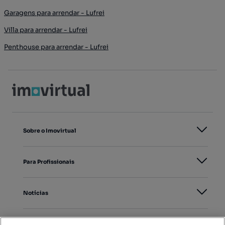
Garagens para arrendar - Lufrei
Villa para arrendar - Lufrei
Penthouse para arrendar - Lufrei
Sobre o Imovirtual
Para Profissionais
Notícias
PORTAIS