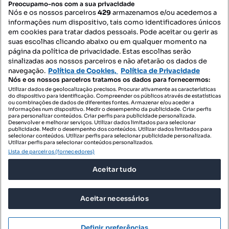
Preocupamo-nos com a sua privacidade
Nós e os nossos parceiros
429
armazenamos e/ou acedemos a
informações num dispositivo, tais como identificadores únicos
Mapa do Site
em cookies para tratar dados pessoais. Pode aceitar ou gerir as
suas escolhas clicando abaixo ou em qualquer momento na
página da política de privacidade. Estas escolhas serão
sinalizadas aos nossos parceiros e não afetarão os dados de
Contacte-nos
navegação.
Política de Cookies,
Política de Privacidade
Nós e os nossos parceiros tratamos os dados para fornecermos:
Utilizar dados de geolocalização precisos. Procurar ativamente as características
do dispositivo para identificação. Compreender os públicos através de estatísticas
SIGA-NOS:
ou combinações de dados de diferentes fontes. Armazenar e/ou aceder a
informações num dispositivo. Medir o desempenho da publicidade. Criar perfis
para personalizar conteúdos. Criar perfis para publicidade personalizada.
Desenvolver e melhorar serviços. Utilizar dados limitados para selecionar
publicidade. Medir o desempenho dos conteúdos. Utilizar dados limitados para
selecionar conteúdos. Utilizar perfis para selecionar publicidade personalizada.
DESCARREGAR NA:
Utilizar perfis para selecionar conteúdos personalizados.
Lista de parceiros (fornecedores)
Aceitar tudo
Aceitar necessários
© 2026 Imovirtual.com, OLX Portugal, S.A.
TERMOS DE UTILIZAÇÃO
Definir preferências
POLÍTICA DE PRIVACIDADE