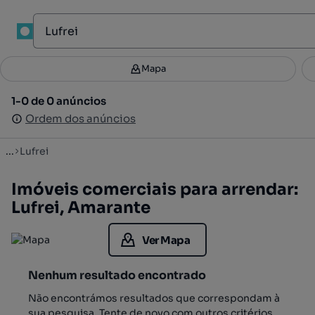
1
Mapa
Mapa
Filtros
Guardar pesquisa
3
1-0 de 0 anúncios
1-0 de 0 anúncios
Ordenar
Ordem dos anúncios
Ordem dos anúncios
...
Lufrei
Imóveis comerciais para arrendar:
Lufrei, Amarante
Ver Mapa
Nenhum resultado encontrado
Não encontrámos resultados que correspondam à
sua pesquisa. Tente de novo com outros critérios