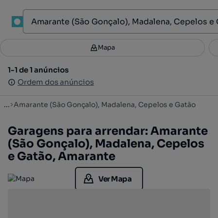
1
Mapa
Mapa
Filtros
Guardar pesquisa
3
1-1 de 1 anúncios
1-1 de 1 anúncios
Ordenar
Ordem dos anúncios
Ordem dos anúncios
...
Amarante (São Gonçalo), Madalena, Cepelos e Gatão
Garagens para arrendar: Amarante
(São Gonçalo), Madalena, Cepelos
e Gatão, Amarante
Ver Mapa