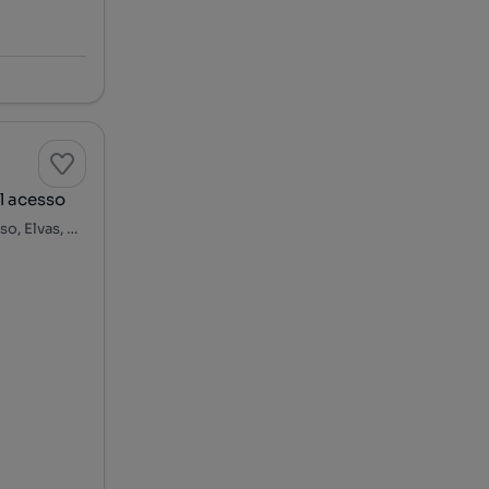
l acesso
Praça da República, Assunção, Ajuda, Salvador e Santo Ildefonso, Elvas, Portalegre