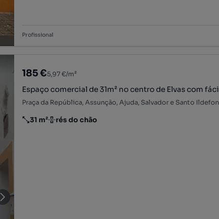
Profissional
185 €
5,97 €/m²
Espaço comercial de 31m² no centro de Elvas com fáci
31 m²
rés do chão
Preço por metro quadrado
Andar