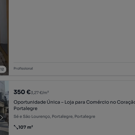
Profissional
/
12
350 €
3,27 €/m²
Oportunidade Única – Loja para Comércio no Coraçã
Portalegre
Sé e São Lourenço, Portalegre, Portalegre
107 m²
Preço por metro quadrado