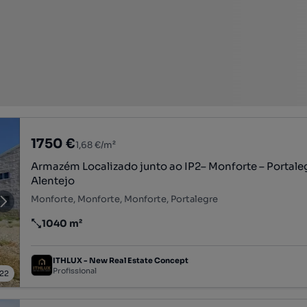
1750 €
1,68 €/m²
Armazém Localizado junto ao IP2– Monforte – Portale
Alentejo
Monforte, Monforte, Monforte, Portalegre
1040 m²
Preço por metro quadrado
ITHLUX - New Real Estate Concept
Profissional
22