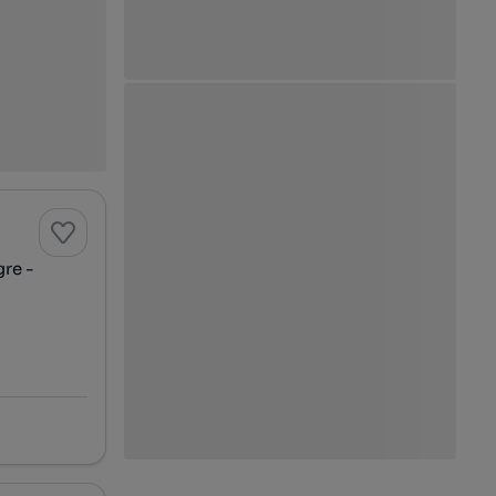
gre -