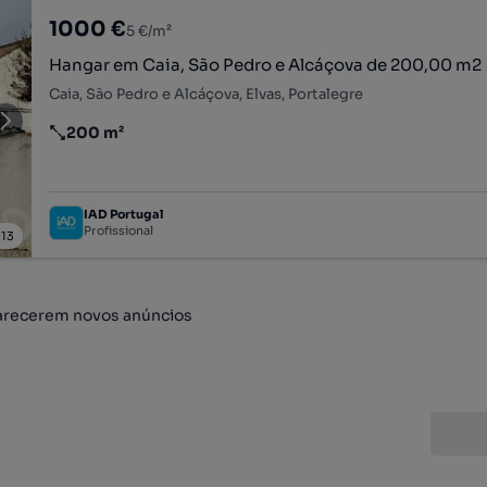
1000 €
5 €/m²
Hangar em Caia, São Pedro e Alcáçova de 200,00 m2
Caia, São Pedro e Alcáçova, Elvas, Portalegre
200 m²
Preço por metro quadrado
IAD Portugal
Profissional
/
13
arecerem novos anúncios