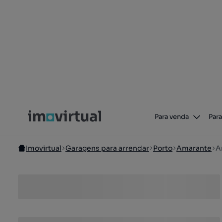
Para venda
Para
Imovirtual
Garagens para arrendar
Porto
Amarante
A