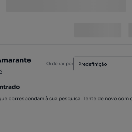
 Amarante
Ordenar por
Predefinição
?
ntrado
ue correspondam à sua pesquisa. Tente de novo com 