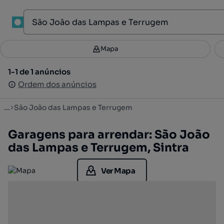
1
Mapa
Mapa
Filtros
Guardar pesquisa
3
1-1 de 1 anúncios
1-1 de 1 anúncios
Ordenar
Ordem dos anúncios
Ordem dos anúncios
...
São João das Lampas e Terrugem
Garagens para arrendar: São João
das Lampas e Terrugem, Sintra
Ver Mapa