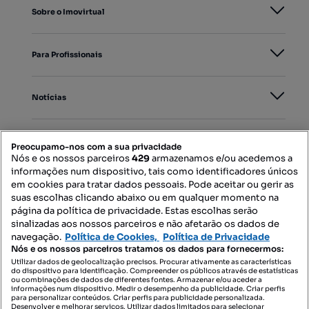
Sobre o Imovirtual
Para Profissionais
Notícias
PORTAIS
Preocupamo-nos com a sua privacidade
Nós e os nossos parceiros
429
armazenamos e/ou acedemos a
informações num dispositivo, tais como identificadores únicos
Mapa do Site
em cookies para tratar dados pessoais. Pode aceitar ou gerir as
suas escolhas clicando abaixo ou em qualquer momento na
página da política de privacidade. Estas escolhas serão
sinalizadas aos nossos parceiros e não afetarão os dados de
Contacte-nos
navegação.
Política de Cookies,
Política de Privacidade
Nós e os nossos parceiros tratamos os dados para fornecermos:
Utilizar dados de geolocalização precisos. Procurar ativamente as características
do dispositivo para identificação. Compreender os públicos através de estatísticas
SIGA-NOS:
ou combinações de dados de diferentes fontes. Armazenar e/ou aceder a
informações num dispositivo. Medir o desempenho da publicidade. Criar perfis
para personalizar conteúdos. Criar perfis para publicidade personalizada.
Desenvolver e melhorar serviços. Utilizar dados limitados para selecionar