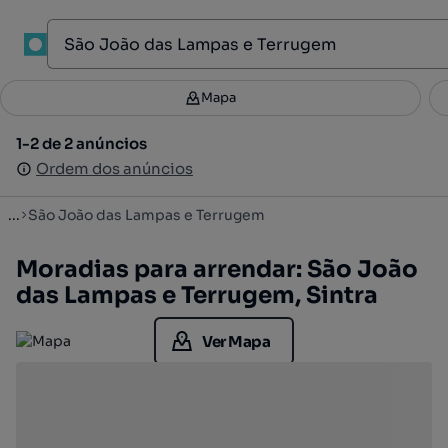
1
Mapa
Mapa
Filtros
Guardar pesquisa
3
1-2 de 2 anúncios
1-2 de 2 anúncios
Ordenar
Ordem dos anúncios
Ordem dos anúncios
...
São João das Lampas e Terrugem
Moradias para arrendar: São João
das Lampas e Terrugem, Sintra
Ver Mapa