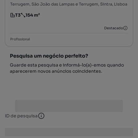
Terrugem, São João das Lampas e Terrugem, Sintra, Lisboa
T3
154 m²
Tipologia
Preço por metro quadrado
Destacado
Profissional
Pesquisa um negócio perfeito?
Guarde esta pesquisa e informá-lo(a)-emos quando
aparecerem novos anúncios coincidentes.
ID de pesquisa
ID de pesquisa