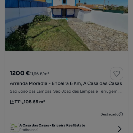
1200 €
11,36 €/m²
Arrenda Moradia - Ericeira 6 Km, A Casa das Casas
São João das Lampas, São João das Lampas e Terrugem, Sintra, Lisboa
T1
105.65 m²
Tipologia
Preço por metro quadrado
Destacado
A Casa das Casas - Ericeira Real Estate
Profissional