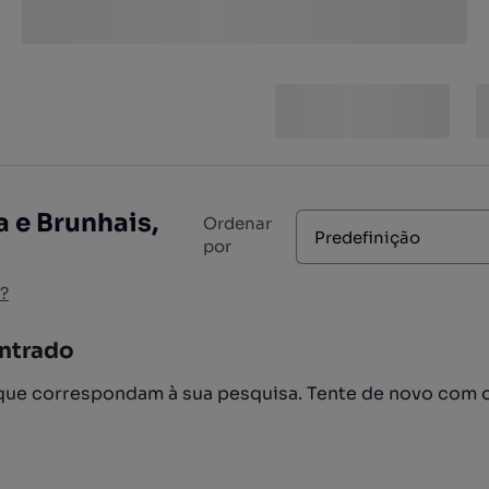
 e Brunhais,
Ordenar
Predefinição
por
?
ntrado
ue correspondam à sua pesquisa. Tente de novo com 