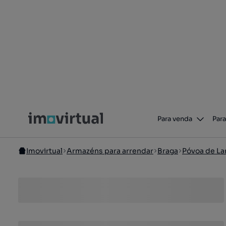
Para venda
Para
Imovirtual
Armazéns para arrendar
Braga
Póvoa de L